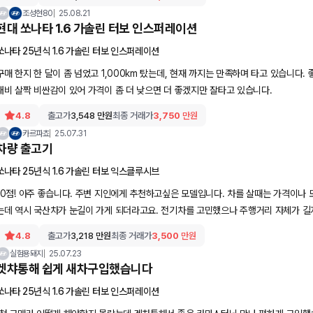
조성현80
25.08.21
현대 쏘나타 1.6 가솔린 터보 인스퍼레이션
쏘나타 25년식 1.6 가솔린 터보 인스퍼레이션
구매 한지 한 달이 좀 넘었고 1,000km 탔는데, 현재 까지는 만족하며 타고 있습니다. 
대비 살짝 비싼감이 있어 가격이 좀 더 낮으면 더 좋겠지만 잘타고 있습니다.
4.8
출고가
3,548
만원
최종 거래가
3,750
만원
카르파쵸
25.07.31
차량 출고기
쏘나타 25년식 1.6 가솔린 터보 익스클루시브
10점! 아주 좋습니다. 주변 지인에게 추천하고싶은 모델입니다. 차를 살때는 가격이나 
는데 역시 국산차가 눈길이 가게 되더라고요. 전기차를 고민했으나 주행거리 자체가 길
니다.
4.8
출고가
3,218
만원
최종 거래가
3,500
만원
실험용돼지
25.07.23
겟챠통해 쉽게 새차구입했습니다
쏘나타 25년식 1.6 가솔린 터보 인스퍼레이션