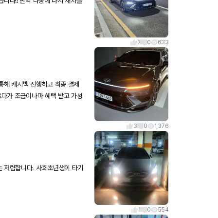
니다!! 만약 나중에 다시 새차를
2
0
633
통해 캐시백 진행하고 최종 결제
로다가 조금이나마 혜택 받고 가성
차죠 한때 디자인이슈 문제로 판매
(주관적인 견해) 성능이야 뭐..사
3
0
1,376
임입니다만.. 주행감각은 많이 좋
하며 잘 타고 있습니다 내부 인테리
에 크게 거슬리지는 않습니다. 혹
운전은 안했는데 얼른 해서 엔진
는 저렴합니다. 사회초년생이 타기
1
0
554