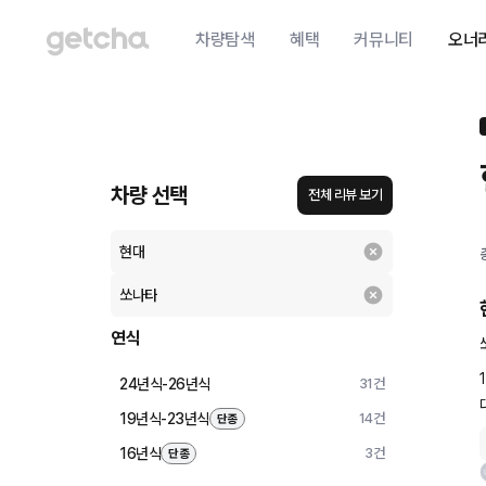
차량탐색
혜택
커뮤니티
오너
차량 선택
전체 리뷰 보기
현대
쏘나타
연식
24년식-26년식
31
건
19년식-23년식
14
건
단종
16년식
3
건
단종