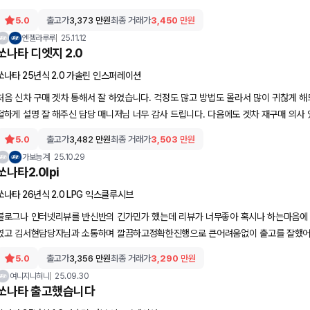
리하게 되였던것같아요. 차나오는날도 시간에 맟혀서 나오고 일사천리로 진행하였던것같
5.0
출고가
3,373
만원
최종 거래가
3,450
만원
주위에 차량 구매하는 지인들에게도 소개 해주니 너무 좋다고 하더라고요. ^^
엔젤라루루
25.11.12
쏘나타 디엣지 2.0
쏘나타 25년식 2.0 가솔린 인스퍼레이션
처음 신차 구매 겟차 통해서 잘 하였습니다. 걱정도 많고 방법도 몰라서 많이 귀찮게 해
절하게 설명 잘 해주신 담당 매니저님 너무 감사 드립니다. 다음에도 겟차 재구매 의사 
5.0
출고가
3,482
만원
최종 거래가
3,503
만원
가보능겨
25.10.29
쏘나타2.0lpi
쏘나타 26년식 2.0 LPG 익스클루시브
블로그나 인터넷리뷰를 반신반의 긴가민가 했는데 리뷰가 너무좋아 혹시나 하는마음에
였고 김서현담당자님과 소통하며 깔끔하고정확한진행으로 큰어려움없이 출고를 잘했어
할께요
5.0
출고가
3,356
만원
최종 거래가
3,290
만원
여니지니혀니
25.09.30
쏘나타 출고했습니다