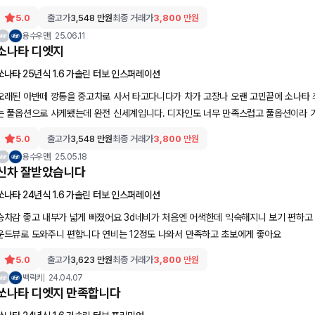
5.0
출고가
3,548
만원
최종 거래가
3,800
만원
용수우맨
25.06.11
소나타 디엣지
쏘나타 25년식 1.6 가솔린 터보 인스퍼레이션
오래된 아반떼 깡통을 중고차로 사서 타고다니다가 차가 고장나 오랜 고민끝에 소나타
는 풀옵션으로 사게됐는데 완전 신세계입니다. 디자인도 너무 만족스럽고 풀옵션이라 
5.0
출고가
3,548
만원
최종 거래가
3,800
만원
용수우맨
25.05.18
신차 잘받았습니다
쏘나타 24년식 1.6 가솔린 터보 인스퍼레이션
승차감 좋고 내부가 넓게 빠졌어요 3d네비가 처음엔 어색한데 익숙해지니 보기 편하고
운드뷰로 도와주니 편합니다 연비는 12정도 나와서 만족하고 초보에게 좋아요
5.0
출고가
3,623
만원
최종 거래가
3,800
만원
백럭키
24.04.07
쏘나타 디엣지 만족합니다