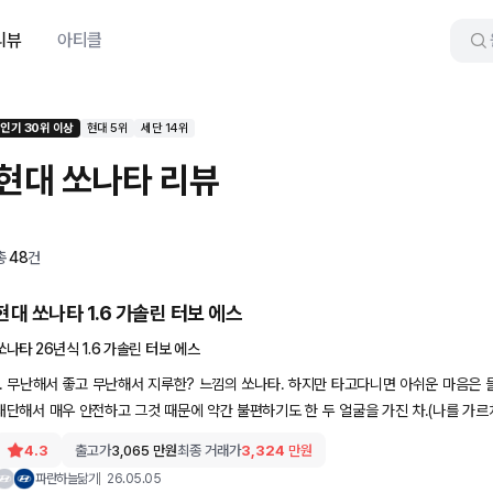
리뷰
아티클
인기 30위 이상
현대 5위
세단 14위
현대
쏘나타
리뷰
총
48
건
현대 쏘나타 1.6 가솔린 터보 에스
쏘나타 26년식 1.6 가솔린 터보 에스
1. 무난해서 좋고 무난해서 지루한? 느낌의 쏘나타. 하지만 타고다니면 아쉬운 마음은 
대단해서 매우 안전하고 그것 때문에 약간 불편하기도 한 두 얼굴을 가진 차.(나를 가르치
4.3
출고가
3,065
만원
최종 거래가
3,324
만원
파란하늘닮기
26.05.05