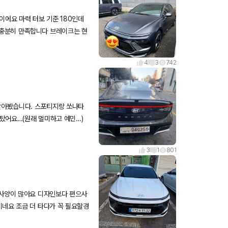
이에요 마력 터보 기준 180인데
충분히 만족합니다 브레이크는 현
족합니다
4
3
742
알아봤습니다. 스포티지랑 쏘나타
못탔어요…(원래 멀미하고 예민…)
3
1
801
 사양이 많아요 디자인보다 편으사
네요 조금 더 타다가 꼭 필요할경