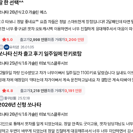
잘 한 선택^^
쏘나타 26년식 2.0 가솔린 에스
2.0 타보니 정말 좋네요^^ 요즘 차들은 정말 스마트한게 장점입니다!! 2달째인데 타면
또한 너무 좋구요!! 겟차 오토캐시백 이용하면서 너무 친절하게 응대해주셔서 마음이 따
5.0
출고가
2,998
만원
최종 거래가
3,200
만원
유희얌
26.01.05
쏘나타 신차 출고 후기 일주일에 천키로탐
쏘나타 25년식 1.6 가솔린 터보 익스클루시브
12월9일 차량 인수받았고 차가 너무이뻐서 일주일간 1100키로 달렸습니다 실내도 이
원래 차에 애정없이 막타는데 차가이뻐서 계속 운전하고싶네요 차 결합은 계속 타봐야
4.8
출고가
3,218
만원
최종 거래가
3,191
만원
풀무원풀
25.12.18
2026년 신형 쏘나타
쏘나타 26년식 1.6 가솔린 터보 익스클루시브
지인으로 통해서 겟차를 알게 되였는데요. 정말 만족도 굿이고용, 겟차 담당자님도 너무
정하고 두번이 바꾸게 되였는데 정말 친절하게 대응해주셔서 너무 너무 미안하면서 감