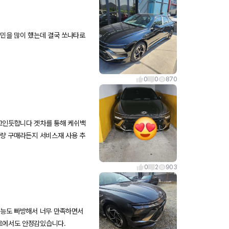
고민을 많이 했는데 결국 쏘나타로
0
0
870
고인듯합니다 겟차를 통해 케쉬백
차량 구매라든지 서비스재 사용 추
 만족합니다 주위에 마니마니 추천
0
2
903
기능도 빠방해서 너무 만족하면서
로에서도 안정감있습니다.