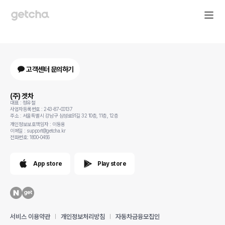
고객센터 문의하기
(주) 겟차
대표 : 정유철
사업자등록번호 : 243-87-00137
주소 : 서울특별시 강남구 삼성로91길 32 10층, 11층, 12층
개인정보보호책임자 : 이동용
이메일 : support@getcha.kr
전화번호: 1800-0456
App store
Play store
서비스 이용약관
개인정보처리방침
자동차금융모집인