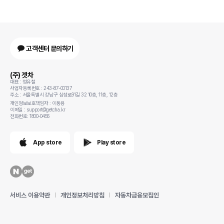
고객센터 문의하기
(주) 겟차
대표 : 정유철
사업자등록번호 : 243-87-00137
주소 : 서울특별시 강남구 삼성로91길 32 10층, 11층, 12층
개인정보보호책임자 : 이동용
이메일 : support@getcha.kr
전화번호: 1800-0456
App store
Play store
서비스 이용약관
개인정보처리방침
자동차금융모집인