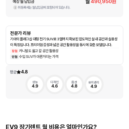
월
490,950
원
예상 월 납입금
취등록세는 월납입금에 포함되어 있습니다.
전문가 리뷰
기아의 플래그십 대형 전기 SUV로 3열까지 확보된 압도적인 실내 공간과 실용성
이 특징입니다. 프리미엄 감성과 넓은 공간 활용성을 동시에 갖춘 모델입니다.
카니발도 울고 갈 공간 활용성
장점
수입 SUV가 아른거리는 가격
단점
4.8
평균
성능
디자인
옵션
유지관리
4.9
4.6
4.8
4.9
EV9 장기렌트 월 비용은 얼마인가요?