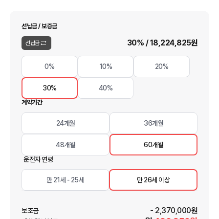
선납금 / 보증금
30
% /
18,224,825
원
선납금
0%
10%
20%
30%
40%
계약기간
24개월
36개월
48개월
60개월
운전자 연령
만 21세 - 25세
만 26세 이상
-
2,370,000
원
보조금