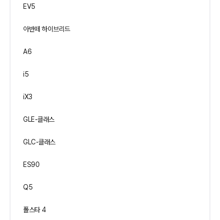
EV5
아반떼 하이브리드
A6
i5
iX3
GLE-클래스
GLC-클래스
ES90
Q5
폴스타 4