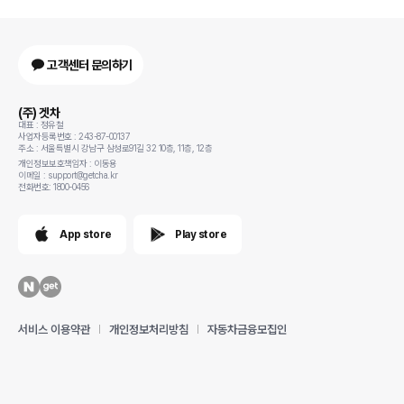
고객센터 문의하기
(주) 겟차
대표 : 정유철
사업자등록번호 : 243-87-00137
주소 : 서울특별시 강남구 삼성로91길 32 10층, 11층, 12층
개인정보보호책임자 : 이동용
이메일 : support@getcha.kr
전화번호: 1800-0456
App store
Play store
서비스 이용약관
개인정보처리방침
자동차금융모집인