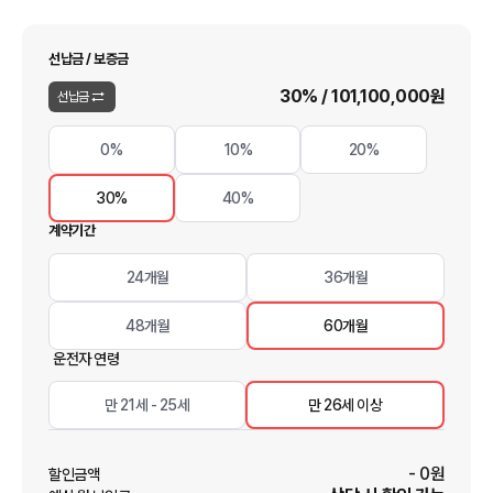
선납금 / 보증금
30
% /
101,100,000
원
선납금
0%
10%
20%
30%
40%
계약기간
24개월
36개월
48개월
60개월
운전자 연령
만 21세 - 25세
만 26세 이상
-
0
원
할인금액