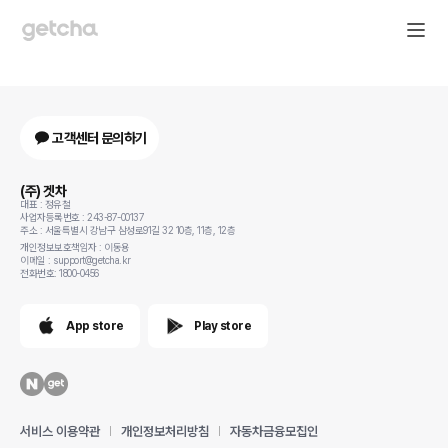
고객센터 문의하기
(주) 겟차
대표 : 정유철
사업자등록번호 : 243-87-00137
주소 : 서울특별시 강남구 삼성로91길 32 10층, 11층, 12층
개인정보보호책임자 : 이동용
이메일 : support@getcha.kr
전화번호: 1800-0456
App store
Play store
서비스 이용약관
개인정보처리방침
자동차금융모집인