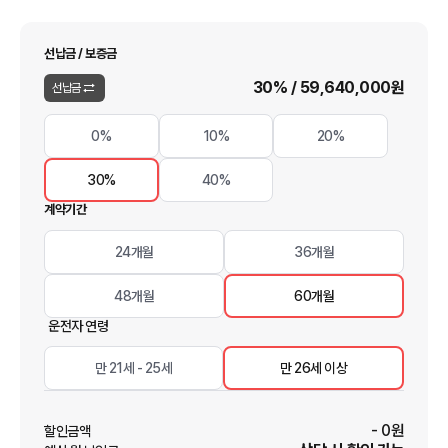
선납금 / 보증금
30
% /
59,640,000
원
선납금
0%
10%
20%
30%
40%
계약기간
24개월
36개월
48개월
60개월
운전자 연령
만 21세 - 25세
만 26세 이상
-
0
원
할인금액