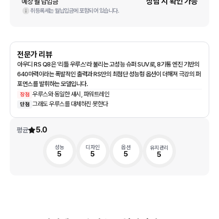
상담 시 확인 가능
예상 월 납입금
취등록세는 월납입금에 포함되어 있습니다.
전문가 리뷰
아우디 RS Q8은 '리틀 우루스'라 불리는 고성능 슈퍼 SUV로, 8기통 엔진 기반의
640마력이라는 폭발적인 출력과 RS만의 최첨단 성능형 옵션이 더해져 극강의 퍼
포먼스를 발휘하는 모델입니다.
우루스와 동일한 섀시, 파워트레인
장점
그래도 우루스를 대체하진 못한다
단점
5.0
평균
성능
디자인
옵션
유지관리
5
5
5
5