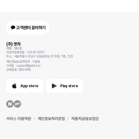
고객센터 문의하기
(주) 겟차
대표 : 정유철
사업자등록번호 : 243-87-00137
주소 : 서울특별시 강남구 삼성로91길 32 10층, 11층, 12층
개인정보보호책임자 : 이동용
이메일 : support@getcha.kr
전화번호: 1800-0456
App store
Play store
서비스 이용약관
개인정보처리방침
자동차금융모집인