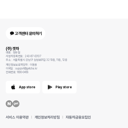
고객센터 문의하기
(주) 겟차
대표 : 정유철
사업자등록번호 : 243-87-00137
주소 : 서울특별시 강남구 삼성로91길 32 10층, 11층, 12층
개인정보보호책임자 : 이동용
이메일 : support@getcha.kr
전화번호: 1800-0456
App store
Play store
서비스 이용약관
개인정보처리방침
자동차금융모집인