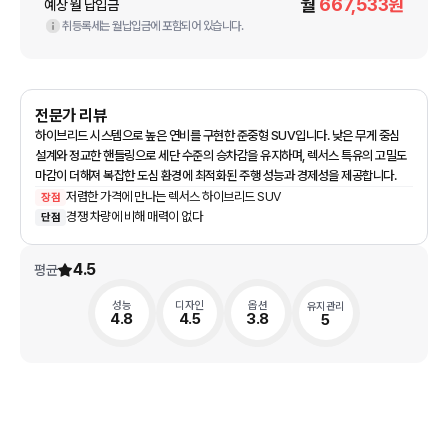
월
667,533
원
예상 월 납입금
취등록세는 월납입금에 포함되어 있습니다.
전문가 리뷰
하이브리드 시스템으로 높은 연비를 구현한 준중형 SUV입니다. 낮은 무게 중심
설계와 정교한 핸들링으로 세단 수준의 승차감을 유지하며, 렉서스 특유의 고밀도
마감이 더해져 복잡한 도심 환경에 최적화된 주행 성능과 경제성을 제공합니다.
저렴한 가격에 만나는 렉서스 하이브리드 SUV
장점
경쟁 차량에 비해 매력이 없다
단점
4.5
평균
성능
디자인
옵션
유지관리
4.8
4.5
3.8
5