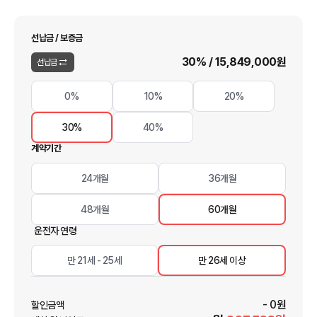
선납금 / 보증금
30
% /
15,849,000
원
선납금
0%
10%
20%
30%
40%
계약기간
24개월
36개월
48개월
60개월
운전자 연령
만 21세 - 25세
만 26세 이상
-
0
원
할인금액