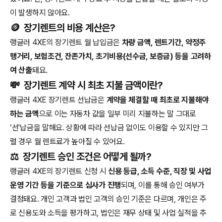
이 발생하지 않아요.
🪙
장기렌트의 비용 계산은?
랭글러 4XE의 장기렌트 월 납입금은
차량 금액, 렌트기간, 약정주
행거리, 보험조건, 잔존가치, 초기비용(선수금, 보증금) 등을 고려하
여 산출
돼요.
💸
장기렌트 계약 시 최초 지불 금액이란?
랭글러 4XE 장기렌트 선납금은
계약을 체결할 때 최초로 지불해야
하는 금액
으로 이는 자동차 값을 일부 미리 지불하는 말 그대로
‘선'납금을 말해요. 상황에 따라 선납금 없이도 이용할 수 있지만 그
럴 경우 월 렌트료가 높아질 수 있어요.
⚖️
장기렌트 승인 조건은 어떻게 될까?
랭글러 4XE의 장기렌트 신청 시
신용 등급, 소득 수준, 직장 및 사업
운영 기간 등을 기준으로 심사가 진행
되며, 이를 통해 승인 여부가
결정돼요. 개인 고객과 법인 고객의 승인 기준은 다르며, 개인은 주
로 신용도와 소득을 평가하고, 법인은 재무 상태 및 사업 실적을 추