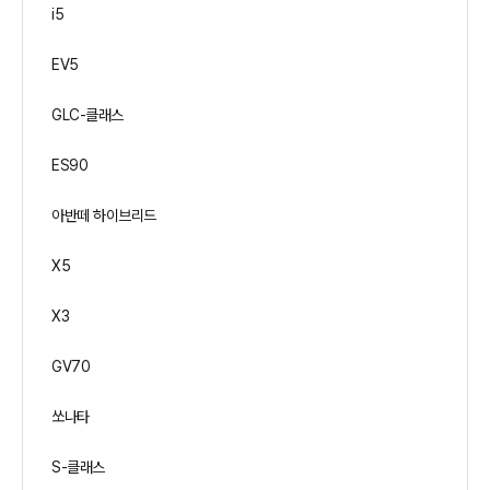
i5
EV5
GLC-클래스
ES90
아반떼 하이브리드
X5
X3
GV70
쏘나타
S-클래스