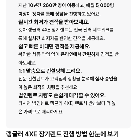
지난
10년간 260만 명이 이용
하고, 매월
5,000명
이상이 겟차를 통해 상담
을 진행하고 있어요.
실시간 최저가 견적을 받아보세요.
겟차
랭글러 4XE
장기렌트
는 전국 딜러 네트워크를
통해
실시간 최저가
를 반영한 견적을 제공해요.
쉽고 빠른 비대면 견적을 제공해요.
복잡한 서류 작업 없이
온라인에서 간편하게
견적을 받
아보세요.
1:1 맞춤으로 컨설팅해 드려요.
전문 컨설턴트가 고객님의 상황을 분석해
심사 승인율
이 높은 최적의 차량
을 추천해요.
법인렌트 차량도 손쉽게 매각할 수 있어요.
타시던 법인
렌트
랭글러 4XE
, 렌트사 반납보다
더 높
은 가격
으로 매각하세요.
랭글러 4XE 장기렌트 진행 방법 한눈에 보기