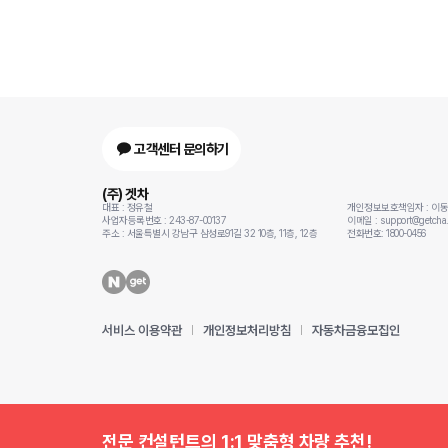
고객센터 문의하기
(주) 겟차
대표 : 정유철
개인정보보호책임자 : 이
사업자등록번호 : 243-87-00137
이메일 : support@getcha.
주소 : 서울특별시 강남구 삼성로91길 32 10층, 11층, 12층
전화번호: 1800-0456
서비스 이용약관
개인정보처리방침
자동차금융모집인
전문 컨설턴트의 1:1 맞춤형 차량 추천!