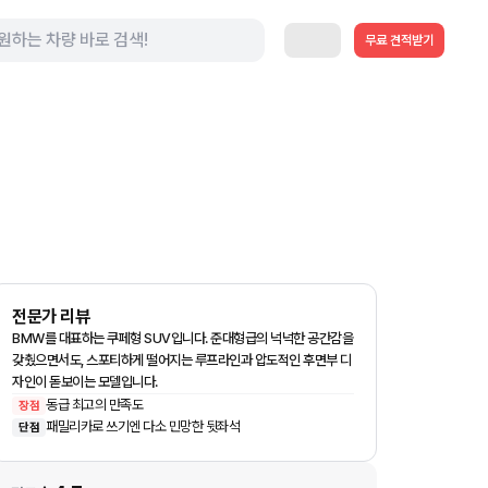
무료 견적받기
전문가 리뷰
BMW를 대표하는 쿠페형 SUV입니다. 준대형급의 넉넉한 공간감을
갖췄으면서도, 스포티하게 떨어지는 루프라인과 압도적인 후면부 디
자인이 돋보이는 모델입니다.
동급 최고의 만족도
장점
패밀리카로 쓰기엔 다소 민망한 뒷좌석
단점