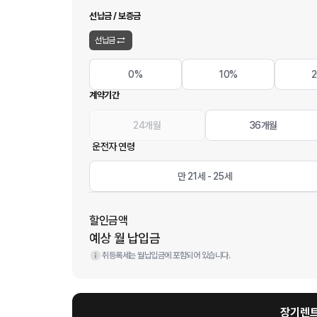
선납금 / 보증금
선납금
0%
10%
계약기간
24개월
36개월
운전자 연령
만 21세 - 25세
할인금액
예상 월 납입금
취등록세는 월납입금에 포함되어 있습니다.
장기렌트