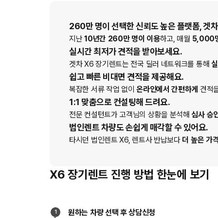
260만 명이 선택한 신뢰도 높은 플랫폼, 겟차
지난
10년간 260만 명이 이용
하고, 매월
5,000
실시간 최저가 견적을 받아보세요.
겟차
X6
장기렌트
는 전국 딜러 네트워크를 통해
실
쉽고 빠른 비대면 견적을 제공해요.
복잡한 서류 작업 없이
온라인에서 간편하게
견적을
1:1 맞춤으로 컨설팅해 드려요.
전문 컨설턴트가 고객님의 상황을 분석해
심사 승
법인렌트 차량도 손쉽게 매각할 수 있어요.
타시던 법인
렌트
X6
, 렌트사 반납보다
더 높은 가
X6 장기렌트 진행 방법 한눈에 보기
원하는 차량 선택 후 상담신청
1