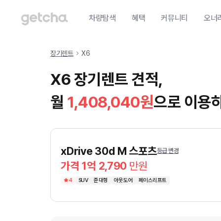
차량탐색
혜택
커뮤니티
오너
장기렌트
X6
X6 장기렌트 견적,
월
1,408,040
원
으로 이용
xDrive 30d M 스포츠
등급 변경
가격 1억 2,790
만원
4
SUV
준대형
아웃도어
페이스리프트