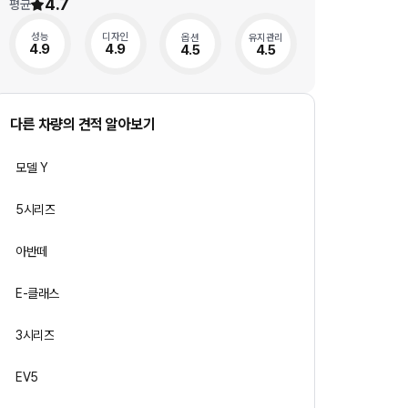
4.7
평균
성능
디자인
옵션
유지관리
4.9
4.9
4.5
4.5
다른 차량의 견적 알아보기
모델 Y
5시리즈
아반떼
E-클래스
3시리즈
EV5