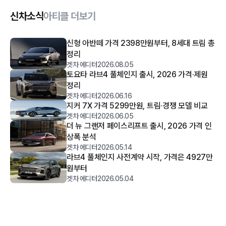
신차소식
아티클 더보기
신형 아반떼 가격 2398만원부터, 8세대 트림 총
정리
겟차 에디터
2026.08.05
토요타 라브4 풀체인지 출시, 2026 가격·제원
정리
겟차 에디터
2026.06.16
지커 7X 가격 5299만원, 트림·경쟁 모델 비교
겟차 에디터
2026.06.05
더 뉴 그랜저 페이스리프트 출시, 2026 가격 인
상폭 분석
겟차 에디터
2026.05.14
라브4 풀체인지 사전계약 시작, 가격은 4927만
원부터
겟차 에디터
2026.05.04