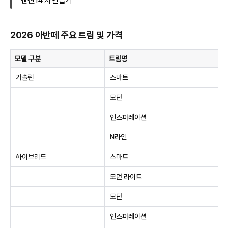
엔진
l4 자연흡기
2026 아반떼 주요 트림 및 가격
모델 구분
트림명
가솔린
스마트
모던
인스퍼레이션
N라인
하이브리드
스마트
모던 라이트
모던
인스퍼레이션