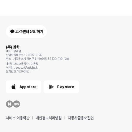
고객센터 문의하기
(주) 겟차
대표 : 정유철
사업자등록번호 : 243-87-00137
주소 : 서울특별시 강남구 삼성로91길 32 10층, 11층, 12층
개인정보보호책임자 : 이동용
이메일 : support@getcha.kr
전화번호: 1800-0456
App store
Play store
서비스 이용약관
개인정보처리방침
자동차금융모집인