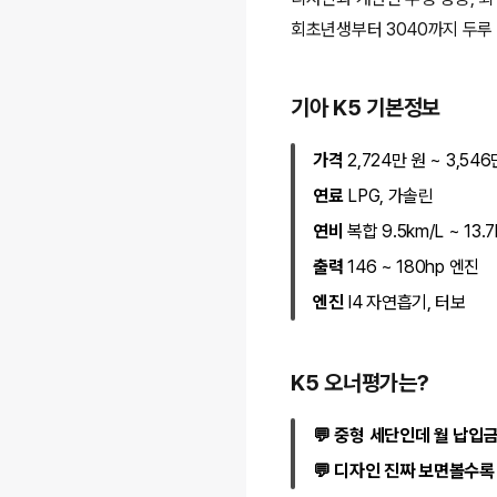
회초년생부터 3040까지 두루
기아 K5 기본정보
가격
2,724만 원 ~ 3,546
연료
LPG, 가솔린
연비
복합 9.5km/L ~ 13.7
출력
146 ~ 180hp 엔진
엔진
I4 자연흡기, 터보
K5 오너평가는?
💬 중형 세단인데 월 납입
💬 디자인 진짜 보면볼수록