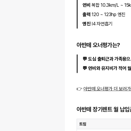
연비
복합 10.3km/L ~ 15
출력
120 ~ 123hp 엔진
엔진
I4 자연흡기
아반떼 오너평가는?
💬 도심 출퇴근과 가족용으
💬 연비와 유지비가 적어 
👉
아반떼 오너평가 더 보러
아반떼 장기렌트 월 납입
트림