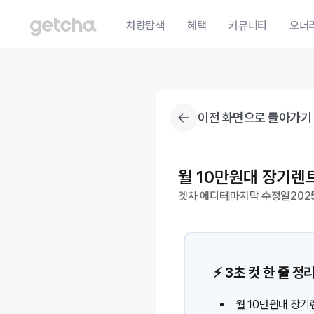
차량탐색
혜택
커뮤니티
오너
이전 화면으로 돌아가기
월 10만원대 장기렌트
겟차 에디터
마지막 수정일
2025
⚡️ 3초 컷 한 줄 정
월 10만원대 장