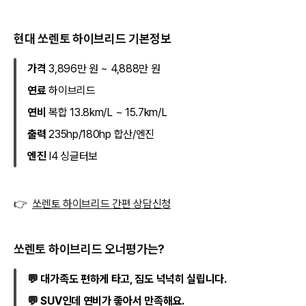
현대 쏘렌토 하이브리드 기본정보
가격
3,896만 원 ~ 4,888만 원
연료
하이브리드
연비
복합 13.8km/L ~ 15.7km/L
출력
235hp/180hp 합산/엔진
엔진
I4 싱글터보
👉
쏘렌토 하이브리드 간편 상담신청
쏘렌토 하이브리드 오너평가는?
💬 대가족도 편하게 타고, 짐도 넉넉히 실립니다.
💬 SUV인데 연비가 좋아서 만족해요.