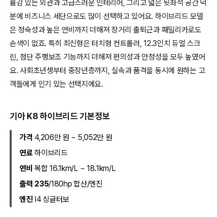
륨감 있는 외관과 고급스러운 인테리어, 그리고 넓은 뒷좌석 공간 덕
분에 비즈니스 세단으로도 많이 선택하고 있어요. 하이브리드 모델
은 정숙성과 높은 연비까지 더해져 장거리 출퇴근과 패밀리카로도
손색이 없죠. 특히 최신형은 터치형 컨트롤러, 12.3인치 듀얼 스크
린, 첨단 주행보조 기능까지 더해져 편의성과 안정성을 모두 높였어
요. 사회초년생부터 중장년층까지, 실속과 품격을 동시에 원하는 고
객들에게 인기 있는 선택지에요.
기아 K8 하이브리드 기본정보
가격
4,206만 원 ~ 5,052만 원
연료
하이브리드
연비
복합 16.1km/L ~ 18.1km/L
출력 235
/180hp 합산/엔진
엔진
I4 싱글터보