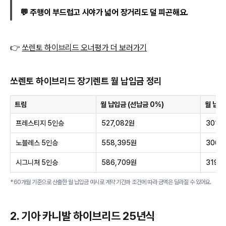
💬 주행이 부드럽고 시야가 넓어 장거리도 덜 피곤해요.
👉
쏘렌토 하이브리드 오너평가 더 보러가기
쏘렌토 하이브리드 장기렌트 월 납입금 정리
트림
월 납입금 (선납금 0%)
월 납입
프레스티지 5인승
527,082원
301,
노블레스 5인승
558,395원
306,
시그니처 5인승
586,709원
319,8
*60개월 기준으로 산출한 월 납입금 예시로 계약 기간과 조건에 따라 금액은 달라질 수 있어요.
2. 기아 카니발 하이브리드 25년식