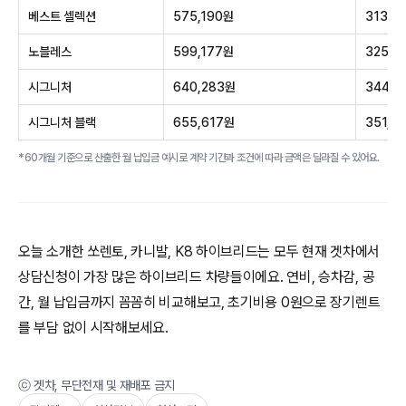
베스트 셀렉션
575,190원
313,5
노블레스
599,177원
325,0
시그니처
640,283원
344,6
시그니처 블랙
655,617원
351,9
*60개월 기준으로 산출한 월 납입금 예시로 계약 기간과 조건에 따라 금액은 달라질 수 있어요.
오늘 소개한 쏘렌토, 카니발, K8 하이브리드는 모두 현재 겟차에서
상담신청이 가장 많은 하이브리드 차량들이에요. 연비, 승차감, 공
간, 월 납입금까지 꼼꼼히 비교해보고, 초기비용 0원으로 장기렌트
를 부담 없이 시작해보세요.
ⓒ 겟차, 무단전재 및 재배포 금지