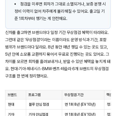
점검을 미루면 회차가 그대로 소멸되거나, 보증 분쟁 시
정비 이력이 없어 차주에게 불리해질 수 있어요. 출고일 기
준 1회차부터 챙기는 게 안전해요.
신차를 출고하면 브랜드마다 일정 기간 무상점검 혜택이 따라와요.
그런데 같은 '무상점검'이라는 이름이라도 운영 방식과 기간, 포함
범위가 브랜드마다 달라요. 8년 동안 매년 챙길 수 있는 곳도 있고,
5년 안에 소모품 교환까지 묶어서 무료로 진행되는 곳도 있어요. 그
차이를 모르면 회차를 흘려보내거나, 받을 수 있던 혜택을 놓치게 돼
요. 현대·기아·제네시스·BMW·벤츠·테슬라 6개 브랜드의 무상점검
구조를 한 번에 정리했어요.
브랜드
프로그램
무상점검 기간
핵심 
현대
블루 안심 점검
연 1회 8년 (EV 10년)
정기
기아
기아 안심점검
연 1회 8년 (EV 10년)
정기점