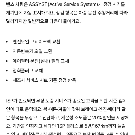
벤츠 차량은 ASSYST(Active Service System)가 점검 시기를
계기반에 자동 표시해줘요. 점검 항목은 차종·옵션·주행거리에 따라
달라지지만 일반적으로 다음이 들어가요.
엔진오일·브레이크액 교환
자동변속기 오일 교환
에어필터·분진(실내) 필터 교체
점화플러그 교체
제조사 서비스 시트 기준 점검 항목
ISP가 만료되면 무상 보증 서비스가 종료된 고객을 위한 시즌 캠페
인이 따로 운영돼요. 봄·여름·겨울에 맞춰 브레이크·엔진·배터리 같
은 항목을 무상으로 진단하고, 계절성 소모품은 20% 할인을 제공해
요. 기간을 연장하고 싶다면 'ISP 플러스'로 5년/16만km까지 늘릴
수 있고, 베이직·클래식·엑설런트 3종으로 보장 범위를 고를 수 있어