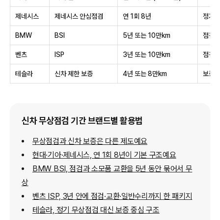
제네시스
제네시스 안심점검
연 1회 8년
정기
BMW
BSI
5년 또는 10만km
점검 
벤츠
ISP
3년 또는 10만km
점검 
테슬라
신차 제한 보증
4년 또는 8만km
보증 
신차 무상점검 기간 브랜드별 활용법
무상점검과 신차 보증은 다른 제도예요
현대·기아·제네시스, 연 1회 8년이 기본 구조예요
BMW BSI, 점검과 소모품 교환을 5년 동안 묶어서 무
상
벤츠 ISP, 3년 안에 점검·교환·일반수리까지 한 패키지
테슬라, 정기 무상점검 대신 보증 중심 구조