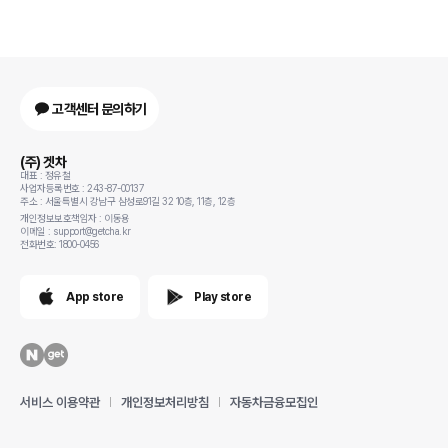
고객센터 문의하기
(주) 겟차
대표 : 정유철
사업자등록번호 : 243-87-00137
주소 : 서울특별시 강남구 삼성로91길 32 10층, 11층, 12층
개인정보보호책임자 : 이동용
이메일 : support@getcha.kr
전화번호: 1800-0456
App store
Play store
서비스 이용약관
개인정보처리방침
자동차금융모집인