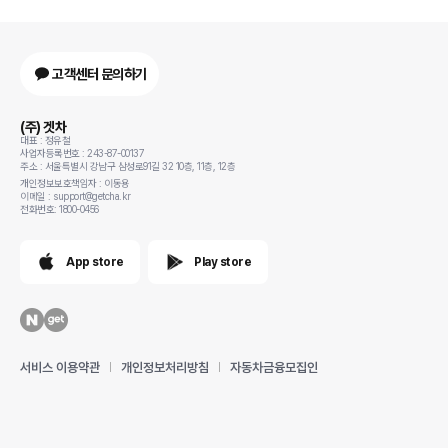
고객센터 문의하기
(주) 겟차
대표 : 정유철
사업자등록번호 : 243-87-00137
주소 : 서울특별시 강남구 삼성로91길 32 10층, 11층, 12층
개인정보보호책임자 : 이동용
이메일 : support@getcha.kr
전화번호: 1800-0456
App store
Play store
서비스 이용약관
개인정보처리방침
자동차금융모집인