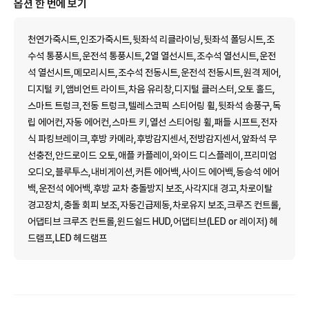
옵션 한 번에 보기
천연가죽시트,인조가죽시트,뒷좌석 리클라이닝,뒷좌석 폴딩시트,조
수석 통풍시트,운전석 통풍시트,2열 열선시트,조수석 열선시트,운전
석 열선시트,메모리시트,조수석 전동시트,운전석 전동시트,원격 제어,
디지털 키,앰비언트 라이트,차음 유리창,디지털 클러스터,오토 홀드,
스마트 트렁크,전동 트렁크,텔레스코픽 스티어링 휠,뒷좌석 송풍구,독
립 에어컨,자동 에어컨,스마트 키,열선 스티어링 휠,패들 시프트,전자
식 파킹브레이크,후방 카메라,후방감지센서,전방감지센서,앞좌석 무
선충전,안드로이드 오토,애플 카플레이,와이드 디스플레이,프리미엄
오디오,블루투스,내비게이션,커튼 에어백,사이드 에어백,동승석 에어
백,운전석 에어백,후방 교차 충돌방지 보조,사각지대 경고,차로이탈
경고장치,충돌 회피 보조,자동긴급제동,차로유지 보조,크루즈 컨트롤,
어댑티브 크루즈 컨트롤,윈드쉴드 HUD,어댑티브(LED or 레이저) 헤
드램프,LED 헤드램프