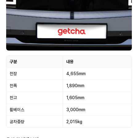
구분
내용
전장
4,655mm
전폭
1,890mm
전고
1,605mm
휠베이스
3,000mm
공차중량
2,015kg