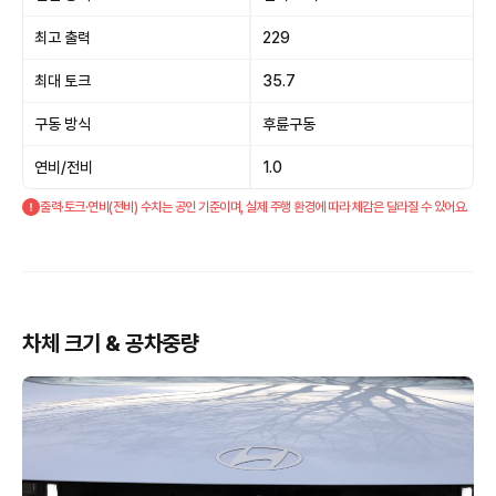
최고 출력
229
최대 토크
35.7
구동 방식
후륜구동
연비/전비
1.0
출력·토크·연비(전비) 수치는 공인 기준이며, 실제 주행 환경에 따라 체감은 달라질 수 있어요.
차체 크기 & 공차중량