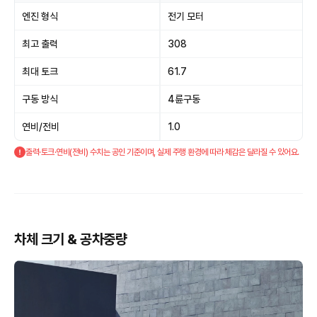
엔진 형식
전기 모터
최고 출력
308
최대 토크
61.7
구동 방식
4륜구동
연비/전비
1.0
출력·토크·연비(전비) 수치는 공인 기준이며, 실제 주행 환경에 따라 체감은 달라질 수 있어요.
차체 크기 & 공차중량