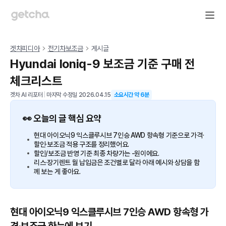
겟차피디아
전기차보조금
게시글
Hyundai Ioniq-9 보조금 기준 구매 전
체크리스트
겟차 AI 리포터
|
마지막 수정일
2026.04.15
소요시간 약
6
분
👀 오늘의 글 핵심 요약
현대 아이오닉9 익스클루시브 7인승 AWD 항속형 기준으로 가격·
할인·보조금 적용 구조를 정리했어요.
할인/보조금 반영 기준 최종 차량가는 -원이에요.
리스·장기렌트 월 납입금은 조건별로 달라 아래 예시와 상담을 함
께 보는 게 좋아요.
현대 아이오닉9 익스클루시브 7인승 AWD 항속형 가