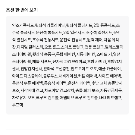
옵션 한 번에 보기
인조가죽시트,뒷좌석 리클라이닝,뒷좌석 폴딩시트,2열 통풍시트,조
수석 통풍시트,운전석 통풍시트,2열 열선시트,조수석 열선시트,운전
석 열선시트,조수석 전동시트,운전석 전동시트,원격 제어,차음 유리
창,디지털 클러스터,오토 홀드,스마트 트렁크,전동 트렁크,텔레스코픽
스티어링 휠,뒷좌석 송풍구,독립 에어컨,자동 에어컨,스마트 키,열선
스티어링 휠,패들 시프트,전자식 파킹브레이크,후방 카메라,후방감지
센서,전방감지센서,앞좌석 무선충전,안드로이드 오토,애플 카플레이,
와이드 디스플레이,블루투스,내비게이션,커튼 에어백,사이드 에어백,
운전석 무릎 에어백,동승석 에어백,운전석 에어백,후방 교차 충돌방지
보조,사각지대 경고,차로이탈 경고장치,충돌 회피 보조,자동긴급제동,
차로유지 보조,크루즈 컨트롤,어댑티브 크루즈 컨트롤,LED 헤드램프,
루프랙