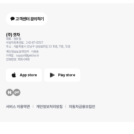
고객센터 문의하기
(주) 겟차
대표 : 정유철
사업자등록번호 : 243-87-00137
주소 : 서울특별시 강남구 삼성로91길 32 10층, 11층, 12층
개인정보보호책임자 : 이동용
이메일 : support@getcha.kr
전화번호: 1800-0456
App store
Play store
서비스 이용약관
개인정보처리방침
자동차금융모집인