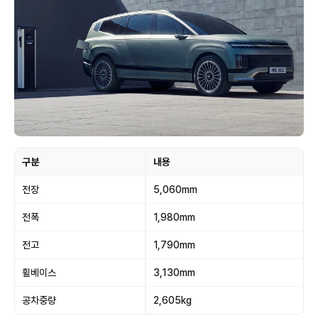
구분
내용
전장
5,060mm
전폭
1,980mm
전고
1,790mm
휠베이스
3,130mm
공차중량
2,605kg