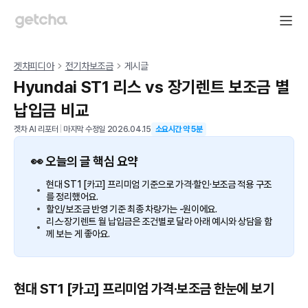
겟차피디아
전기차보조금
게시글
Hyundai ST1 리스 vs 장기렌트 보조금 별
납입금 비교
겟차 AI 리포터
|
마지막 수정일
2026.04.15
소요시간 약
5
분
👀 오늘의 글 핵심 요약
현대 ST1 [카고] 프리미엄 기준으로 가격·할인·보조금 적용 구조
를 정리했어요.
할인/보조금 반영 기준 최종 차량가는 -원이에요.
리스·장기렌트 월 납입금은 조건별로 달라 아래 예시와 상담을 함
께 보는 게 좋아요.
현대 ST1 [카고] 프리미엄 가격·보조금 한눈에 보기