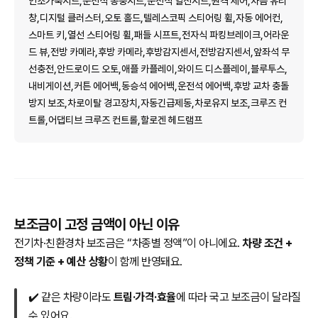
인조가죽시트,운전석 통풍시트,운전석 열선시트,원격 제어,차음 유리
창,디지털 클러스터,오토 홀드,텔레스코픽 스티어링 휠,자동 에어컨,
스마트 키,열선 스티어링 휠,패들 시프트,전자식 파킹브레이크,어라운
드 뷰,전방 카메라,후방 카메라,후방감지센서,전방감지센서,앞좌석 무
선충전,안드로이드 오토,애플 카플레이,와이드 디스플레이,블루투스,
내비게이션,커튼 에어백,동승석 에어백,운전석 에어백,후방 교차 충돌
방지 보조,차로이탈 경고장치,자동긴급제동,차로유지 보조,크루즈 컨
트롤,어댑티브 크루즈 컨트롤,할로겐 헤드램프
보조금이 고정 금액이 아닌 이유
전기차·친환경차 보조금은 “차종별 정액”이 아니에요.
차량 조건 +
정책 기준 + 예산 상황
이 함께 반영돼요.
✔️ 같은 차량이라도
트림·가격·효율
에 따라 국고 보조금이 달라질
수 있어요.