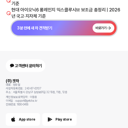
기준
현대 아이오닉6 롱레인지 익스클루시브 보조금 총정리 | 2026
년 국고·지자체 기준
3분 만에 새 차 견적받기
바로가기
고객센터 문의하기
(주) 겟차
대표 : 정유철
사업자등록번호 : 243-87-00137
주소 : 서울특별시 강남구 삼성로91길 32 10층, 11층, 12층
개인정보보호책임자 : 이동용
이메일 : support@getcha.kr
전화번호: 1800-0456
App store
Play store