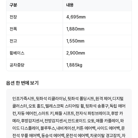
구분
내용
전장
4,695mm
전폭
1,880mm
전고
1,550mm
휠베이스
2,900mm
공차중량
1,885kg
옵션 한 번에 보기
인조가죽시트,뒷좌석 리클라이닝,뒷좌석 폴딩시트,원격 제어,디지털
클러스터,오토 홀드,텔레스코픽 스티어링 휠,뒷좌석 송풍구,독립 에어
컨,자동 에어컨,스마트 키,패들 시프트,전자식 파킹브레이크,후방 카
메라,후방감지센서,전방감지센서,안드로이드 오토,애플 카플레이,와
이드 디스플레이,블루투스,내비게이션,커튼 에어백,사이드 에어백,운
전석 무릎 에어백,동승석 에어백,운전석 에어백,차로이탈 경고장치,자