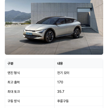
구분
내용
엔진 형식
전기 모터
최고 출력
170
최대 토크
35.7
구동 방식
후륜구동