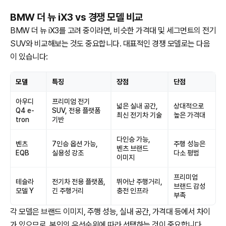
BMW 더 뉴 iX3 vs 경쟁 모델 비교
BMW 더 뉴 iX3를 고려 중이라면, 비슷한 가격대 및 세그먼트의 전기
SUV와 비교해보는 것도 중요합니다. 대표적인 경쟁 모델로는 다음
이 있습니다:
모델
특징
장점
단점
아우디
프리미엄 전기
넓은 실내 공간,
상대적으로
Q4 e-
SUV, 전용 플랫폼
최신 전기차 기술
높은 가격대
tron
기반
다인승 가능,
벤츠
7인승 옵션 가능,
주행 성능은
벤츠 브랜드
EQB
실용성 강조
다소 평범
이미지
프리미엄
테슬라
전기차 전용 플랫폼,
뛰어난 주행거리,
브랜드 감성
모델 Y
긴 주행거리
충전 인프라
부족
각 모델은 브랜드 이미지, 주행 성능, 실내 공간, 가격대 등에서 차이
가 있으므로, 본인의 우선순위에 따라 선택하는 것이 중요합니다.