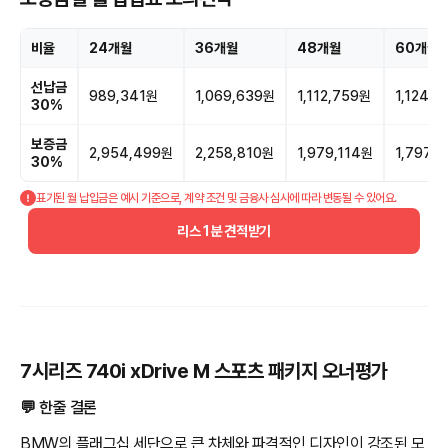
비율
24개월
36개월
48개월
60개월
선납금
989,341원
1,069,639원
1,112,759원
1,124,
30%
보증금
2,954,499원
2,258,810원
1,979,114원
1,797,
30%
표기된 월 납입금은 예시 기준으로, 계약 조건 및 금융사 심사에 따라 변동될 수 있어요.
리스 1분 견적받기
7시리즈 740i xDrive M 스포츠 패키지 오너평가
💬 한줄 결론
BMW의 플래그십 세단으로 큰 차체와 파격적인 디자인이 강조된 모