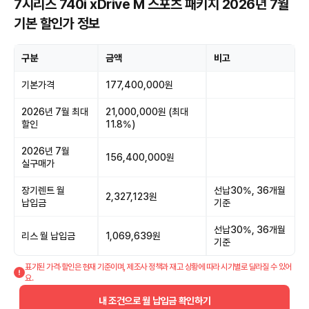
7시리즈 740i xDrive M 스포츠 패키지 2026년 7월
기본 할인가 정보
구분
금액
비고
기본가격
177,400,000원
2026년 7월 최대
21,000,000원 (최대
할인
11.8%)
2026년 7월
156,400,000원
실구매가
장기렌트 월
선납30%, 36개월
2,327,123원
납입금
기준
선납30%, 36개월
리스 월 납입금
1,069,639원
기준
표기된 가격·할인은 현재 기준이며, 제조사 정책과 재고 상황에 따라 시기별로 달라질 수 있어
요.
내 조건으로 월 납입금 확인하기