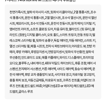
천연가죽시트,앞좌석 마사지 시트,뒷좌석 리클라이닝,2열 통풍시트,조수
석 통풍시트,운전석 통풍시트,2열 열선시트,조수석 열선시트,운전석 열선
시트,메모리시트,조수석 전동시트,운전석 전동시트,원격 제어,디지털 키,
앰비언트 라이트,소프트 클로징 도어,차음 유리창,블라인드 (뒷 유리),블
라인드 (창문),디지털 클러스터,오토 홀드,스마트 트렁크,전동 트렁크,텔
레스코픽 스티어링 휠,뒷좌석 송풍구,독립 에어컨,자동 에어컨,스마트 키,
열선 스티어링 휠,패들 시프트,전자식 파킹브레이크,어라운드 뷰,전방 카
메라,후방 카메라,후방감지센서,전방감지센서,뒷좌석 무선충전,앞좌석
무선충전,안드로이드 오토,애플 카플레이,와이드 디스플레이,프리미엄
오디오,블루투스,내비게이션,48V 마일드 하이브리드,후륜 조향,에어 서
스펜션,전자제어 서스펜션,커튼 에어백,사이드 에어백,동승석 에어백,운
전석 에어백,후방 교차 충돌방지 보조,사각지대 경고,차로이탈 경고장치,
충돌 회피 보조,자동긴급제동,차로유지 보조,크루즈 컨트롤,어댑티브 크
루즈 컨트롤,윈드쉴드 HUD,어댑티브(LED or 레이저) 헤드램프,LED 헤
드램프,글라스 루프