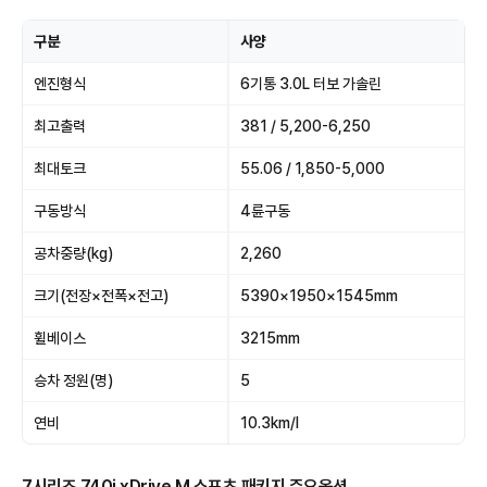
구분
사양
엔진형식
6기통 3.0L 터보 가솔린
최고출력
381 / 5,200-6,250
최대토크
55.06 / 1,850-5,000
구동방식
4륜구동
공차중량(kg)
2,260
크기(전장×전폭×전고)
5390×1950×1545mm
휠베이스
3215mm
승차 정원(명)
5
연비
10.3km/l
7시리즈 740i xDrive M 스포츠 패키지 주요옵션