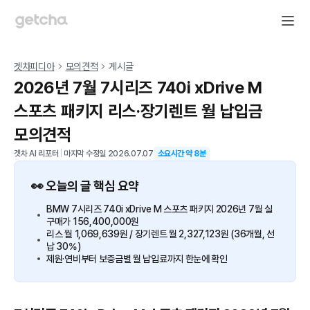
겟차피디아
모의견적
게시글
2026년 7월 7시리즈 740i xDrive M
스포츠 패키지 리스·장기렌트 월 납입금
모의견적
겟차 AI 리포터
|
마지막 수정일
2026.07.07
소요시간 약
8
분
👀 오늘의 글 핵심 요약
BMW 7시리즈 740i xDrive M 스포츠 패키지 2026년 7월 실
구매가 156,400,000원
리스 월 1,069,639원 / 장기렌트 월 2,327,123원 (36개월, 선
납 30%)
제원·연비부터 보증금별 월 납입료까지 한눈에 확인