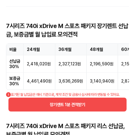
7시리즈 740i xDrive M 스포츠 패키지 장기렌트 선납
금, 보증금별 월 납입료 모의견적
비율
24개월
36개월
48개월
60개월
선납금
2,418,020원
2,327,123원
2,196,590원
2,154
30%
보증금
4,461,490원
3,636,269원
3,140,940원
2,874
30%
표기된 월 납입금은 예시 기준으로, 계약 조건 및 금융사 심사에 따라 변동될 수 있어요.
장기렌트 1분 견적받기
7시리즈 740i xDrive M 스포츠 패키지 리스 선납금,
보증금별 월 납입료 모의견적