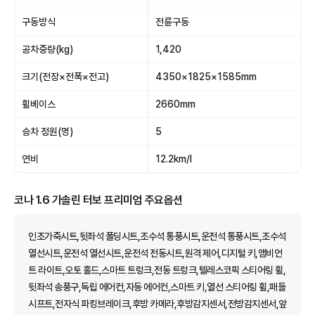
구동방식
전륜구동
공차중량(kg)
1,420
크기(전장×전폭×전고)
4350×1825×1585mm
휠베이스
2660mm
승차 정원(명)
5
연비
12.2km/l
코나 1.6 가솔린 터보 프리미엄 주요옵션
인조가죽시트,뒷좌석 폴딩시트,조수석 통풍시트,운전석 통풍시트,조수석
열선시트,운전석 열선시트,운전석 전동시트,원격 제어,디지털 키,앰비언
트 라이트,오토 홀드,스마트 트렁크,전동 트렁크,텔레스코픽 스티어링 휠,
뒷좌석 송풍구,독립 에어컨,자동 에어컨,스마트 키,열선 스티어링 휠,패들
시프트,전자식 파킹브레이크,후방 카메라,후방감지센서,전방감지센서,앞