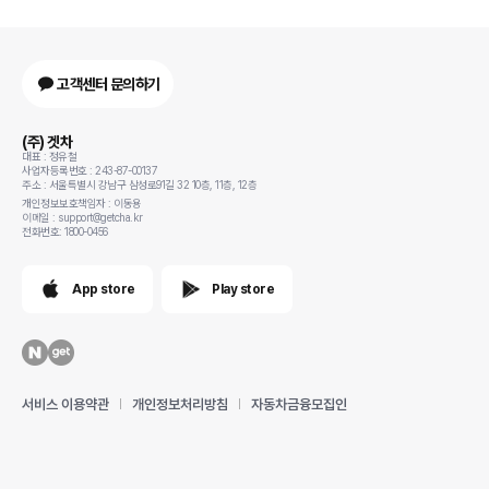
고객센터 문의하기
(주) 겟차
대표 : 정유철
사업자등록번호 : 243-87-00137
주소 : 서울특별시 강남구 삼성로91길 32 10층, 11층, 12층
개인정보보호책임자 : 이동용
이메일 : support@getcha.kr
전화번호: 1800-0456
App store
Play store
서비스 이용약관
개인정보처리방침
자동차금융모집인