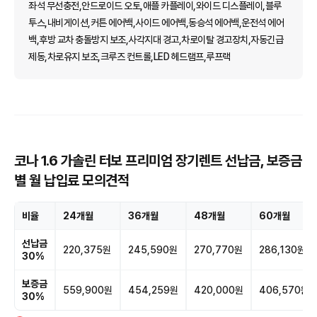
좌석 무선충전,안드로이드 오토,애플 카플레이,와이드 디스플레이,블루
투스,내비게이션,커튼 에어백,사이드 에어백,동승석 에어백,운전석 에어
백,후방 교차 충돌방지 보조,사각지대 경고,차로이탈 경고장치,자동긴급
제동,차로유지 보조,크루즈 컨트롤,LED 헤드램프,루프랙
코나 1.6 가솔린 터보 프리미엄 장기렌트 선납금, 보증금
별 월 납입료 모의견적
비율
24개월
36개월
48개월
60개월
선납금
220,375원
245,590원
270,770원
286,130원
30%
보증금
559,900원
454,259원
420,000원
406,570원
30%