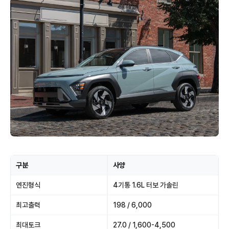
구분
사양
엔진형식
4기통 1.6L 터보 가솔린
최고출력
198 / 6,000
최대토크
27.0 / 1,600-4,500