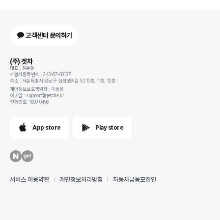
고객센터 문의하기
(주) 겟차
대표 : 정유철
사업자등록번호 : 243-87-00137
주소 : 서울특별시 강남구 삼성로91길 32 10층, 11층, 12층
개인정보보호책임자 : 이동용
이메일 : support@getcha.kr
전화번호: 1800-0456
App store
Play store
서비스 이용약관
개인정보처리방침
자동차금융모집인