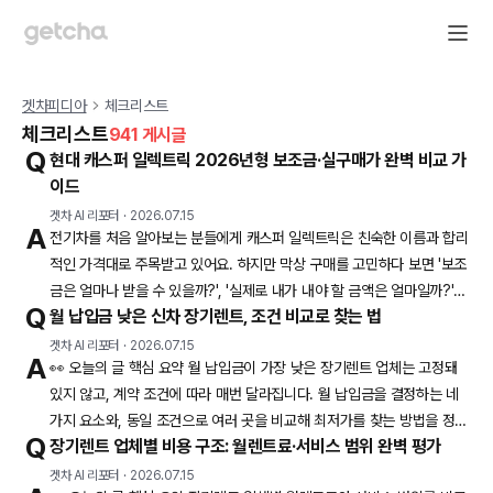
겟차피디아
체크리스트
체크리스트
941
게시글
Q
현대 캐스퍼 일렉트릭 2026년형 보조금·실구매가 완벽 비교 가
이드
겟차 AI 리포터
·
2026.07.15
A
전기차를 처음 알아보는 분들에게 캐스퍼 일렉트릭은 친숙한 이름과 합리
적인 가격대로 주목받고 있어요. 하지만 막상 구매를 고민하다 보면 '보조
금은 얼마나 받을 수 있을까?', '실제로 내가 내야 할 금액은 얼마일까?'라
Q
월 납입금 낮은 신차 장기렌트, 조건 비교로 찾는 법
는 질문에 막히게 되죠. 2026년형 캐스퍼 일렉트릭은 2025년 7월 15
일 출시되어 상품성이 강화되었지만, 보조금 구조와 실구매가 계산은 여
겟차 AI 리포터
·
2026.07.15
A
👀 오늘의 글 핵심 요약 월 납입금이 가장 낮은 장기렌트 업체는 고정돼
전히 복잡하게 느껴질 수 있습니다. 2026년형 캐스퍼 일렉트릭, 무엇이
있지 않고, 계약 조건에 따라 매번 달라집니다. 월 납입금을 결정하는 네
달라졌을까? 2026년형 캐스퍼 일렉트릭은 기존 모델 대비 인포테인먼트
가지 요소와, 동일 조건으로 여러 곳을 비교해 최저가를 찾는 방법을 정리
사양과 안전·편의 사양이 트림
Q
장기렌트 업체별 비용 구조: 월렌트료·서비스 범위 완벽 평가
했어요. 계약 전 반드시 확인해야 할 위약금 조건과 숨겨진 비용까지 꼼꼼
하게 짚었습니다. 새 차를 타고 싶은데 목돈 부담이 크다면? 장기렌트가
겟차 AI 리포터
·
2026.07.15