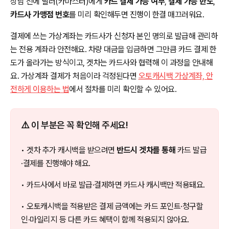
상담 전에 딜러(카마스터)에게
카드 결제 가능 여부
,
결제 가능 한도
,
카드사 가맹점 번호
를 미리 확인해두면 진행이 한결 매끄러워요.
결제에 쓰는 가상계좌는 카드사가 신청자 본인 명의로 발급해 관리하
는 전용 계좌라 안전해요. 차량 대금을 입금하면 그만큼 카드 결제 한
도가 올라가는 방식이고, 겟차는 카드사와 협력해 이 과정을 안내해
요. 가상계좌 결제가 처음이라 걱정된다면
오토캐시백 가상계좌, 안
전하게 이용하는 법
에서 절차를 미리 확인할 수 있어요.
⚠️ 이 부분은 꼭 확인해 주세요!
• 겟차 추가 캐시백을 받으려면
반드시 겟차를 통해
카드 발급
·결제를 진행해야 해요.
• 카드사에서 바로 발급·결제하면 카드사 캐시백만 적용돼요.
• 오토캐시백을 적용받은 결제 금액에는 카드 포인트·청구할
인·마일리지 등 다른 카드 혜택이 함께 적용되지 않아요.