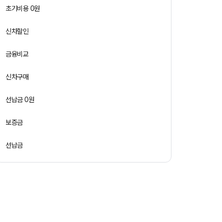
초기비용 0원
신차할인
금융비교
신차구매
선납금 0원
보증금
선납금