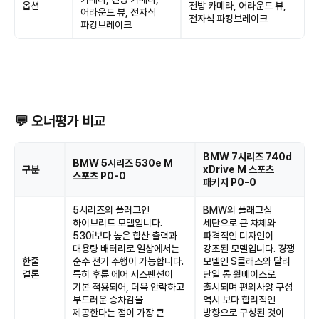
옵션
전방 카메라, 어라운드 뷰,
어라운드 뷰, 전자식
전자식 파킹브레이크
파킹브레이크
💬 오너평가 비교
BMW 7시리즈 740d
BMW 5시리즈 530e M
구분
xDrive M 스포츠
스포츠 P0-0
패키지 P0-0
5시리즈의 플러그인
BMW의 플래그십
하이브리드 모델입니다.
세단으로 큰 차체와
530i보다 높은 합산 출력과
파격적인 디자인이
대용량 배터리로 일상에서는
강조된 모델입니다. 경쟁
한줄
순수 전기 주행이 가능합니다.
모델인 S클래스와 달리
결론
특히 후륜 에어 서스펜션이
단일 롱 휠베이스로
기본 적용되어, 더욱 안락하고
출시되며 편의사양 구성
부드러운 승차감을
역시 보다 합리적인
제공한다는 점이 가장 큰
방향으로 구성된 것이