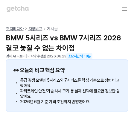
겟차피디아
차량비교
게시글
BMW 5시리즈 vs BMW 7시리즈 2026
결코 놓칠 수 없는 차이점
겟차 AI 리포터
|
마지막 수정일
2026.06.23
소요시간 약
10
분
👀 오늘의 비교 핵심 요약
동급 경쟁 모델인 5시리즈와 7시리즈를 핵심 기준으로 정면 비교
했어요.
파워트레인·안전/기술·차체 크기 등 실제 선택에 필요한 정보만 담
았어요.
2026년 6월 기준 가격 조건까지 반영했어요.