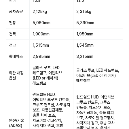
연비
15.9
12.5
공차중량
2,125kg
2,315kg
전장
5,060mm
5,390mm
전폭
1,900mm
1,950mm
전고
1,515mm
1,545mm
휠베이스
2,995mm
3,215mm
글라스 루프, LED
글라스 루프, LED 헤드램프,
외관 내장
헤드램프, 어댑티브
어댑티브(LED or 레이저)
옵션
(LED or 레이저)
헤드램프
헤드램프
윈드쉴드 HUD,
윈드쉴드 HUD, 어댑티브
어댑티브 크루즈 컨트롤,
크루즈 컨트롤, 크루즈
크루즈 컨트롤, 차로유지
컨트롤, 차로유지 보조,
보조, 자동긴급제동,
자동긴급제동, 충돌 회피
충돌 회피 보조,
보조, 차로이탈 경고장치,
안전/기술
차로이탈 경고장치,
사각지대 경고, 후방 교차
(ADAS)
사각지대 경고, 후방
충돌방지 보조, 운전석