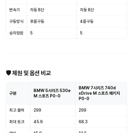
변속기
자동 8단
자동 8단
구동방식
후륜구동
4륜구동
승차정원
5
5
🛡 제원 및 옵션 비교
BMW 7시리즈 740d
BMW 5시리즈 530e
구분
xDrive M 스포츠 패키지
M 스포츠 P0-0
P0-0
최고 출력
299
299
최대 토크
45.9
68.3