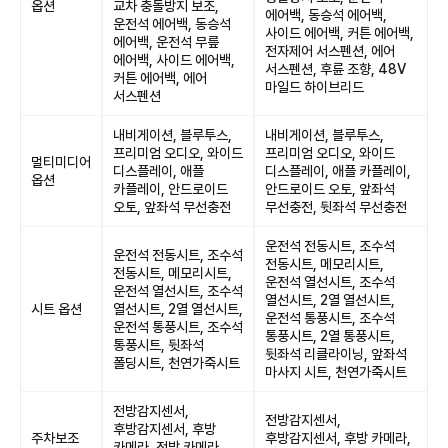
옵션
교차 충돌방지 보조,
에어백, 동승석 에어백,
운전석 에어백, 동승석
사이드 에어백, 커튼 에어백,
에어백, 운전석 무릎
전자제어 서스펜션, 에어
에어백, 사이드 에어백,
서스펜션, 후륜 조향, 48V
커튼 에어백, 에어
마일드 하이브리드
서스펜션
내비게이션, 블루투스,
내비게이션, 블루투스,
프리미엄 오디오, 와이드
프리미엄 오디오, 와이드
멀티미디어
디스플레이, 애플
디스플레이, 애플 카플레이,
옵션
카플레이, 안드로이드
안드로이드 오토, 앞좌석
오토, 앞좌석 무선충전
무선충전, 뒷좌석 무선충전
운전석 전동시트, 조수석
운전석 전동시트, 조수석
전동시트, 메모리시트,
전동시트, 메모리시트,
운전석 열선시트, 조수석
운전석 열선시트, 조수석
열선시트, 2열 열선시트,
시트 옵션
열선시트, 2열 열선시트,
운전석 통풍시트, 조수석
운전석 통풍시트, 조수석
통풍시트, 2열 통풍시트,
통풍시트, 뒷좌석
뒷좌석 리클라이닝, 앞좌석
폴딩시트, 천연가죽시트
마사지 시트, 천연가죽시트
전방감지센서,
전방감지센서,
후방감지센서, 후방
주차보조
후방감지센서, 후방 카메라,
카메라, 전방 카메라,