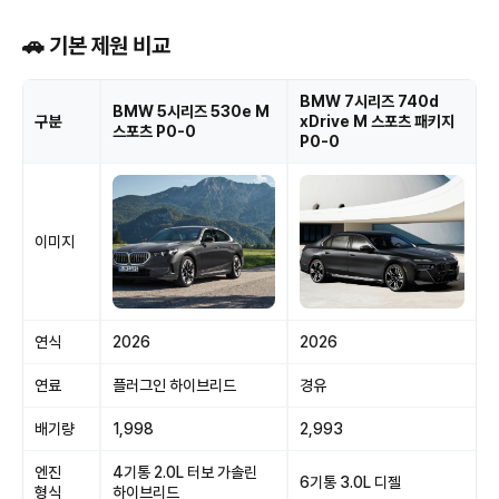
🚗 기본 제원 비교
BMW 7시리즈 740d
BMW 5시리즈 530e M
구분
xDrive M 스포츠 패키지
스포츠 P0-0
P0-0
이미지
연식
2026
2026
연료
플러그인 하이브리드
경유
배기량
1,998
2,993
엔진
4기통 2.0L 터보 가솔린
6기통 3.0L 디젤
형식
하이브리드