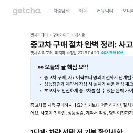
차량탐색
혜택
커뮤니티
오너
겟차피디아
구매가이드
게시글
중고차 구매 절차 완벽 정리: 
겟차 AI 리포터
|
마지막 수정일
2026.04.20
소요시간 약
10
분
👀 오늘의 글 핵심 요약
중고차 구매, 사고이력부터 명의이전까지 단계별 
성능점검과 계약서 작성 시 놓치기 쉬운 핵심 체
초보자도 안전하게 중고차를 살 수 있는 완벽 가
중고차를 처음 구매하시나요? 신차보다 저렴하지만, 절차가
어요. 사고이력 확인, 성능점검, 계약서 작성, 명의이전까
1단계: 차량 선택 전 기본 확인사항