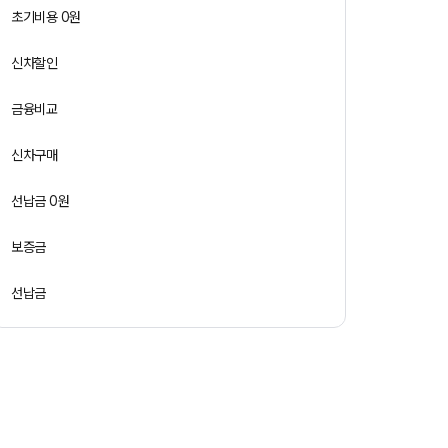
초기비용 0원
신차할인
금융비교
신차구매
선납금 0원
보증금
선납금