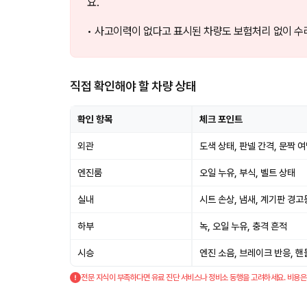
요.
• 사고이력이 없다고 표시된 차량도 보험처리 없이 수리
직접 확인해야 할 차량 상태
확인 항목
체크 포인트
외관
도색 상태, 판넬 간격, 문짝 
엔진룸
오일 누유, 부식, 벨트 상태
실내
시트 손상, 냄새, 계기판 경고
하부
녹, 오일 누유, 충격 흔적
시승
엔진 소음, 브레이크 반응, 핸
전문 지식이 부족하다면 유료 진단 서비스나 정비소 동행을 고려하세요. 비용은 5