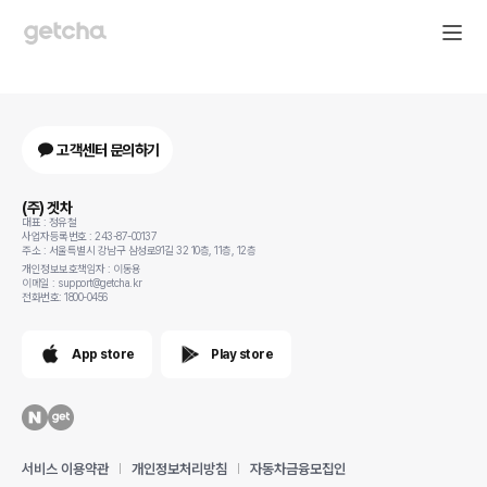
고객센터 문의하기
(주) 겟차
대표 : 정유철
사업자등록번호 : 243-87-00137
주소 : 서울특별시 강남구 삼성로91길 32 10층, 11층, 12층
개인정보보호책임자 : 이동용
이메일 : support@getcha.kr
전화번호: 1800-0456
App store
Play store
서비스 이용약관
개인정보처리방침
자동차금융모집인