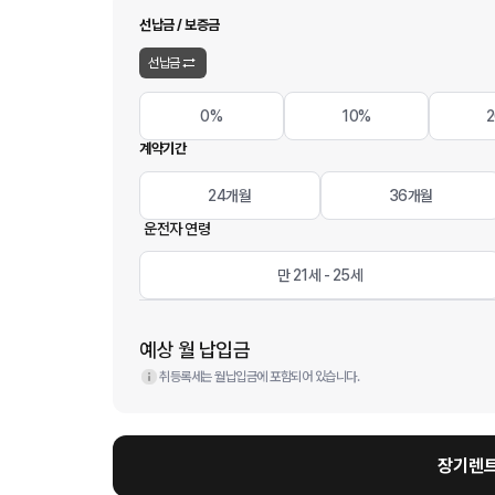
선납금 / 보증금
선납금
0%
10%
계약기간
24개월
36개월
운전자 연령
만 21세 - 25세
예상 월 납입금
취등록세는 월납입금에 포함되어 있습니다.
장기렌트