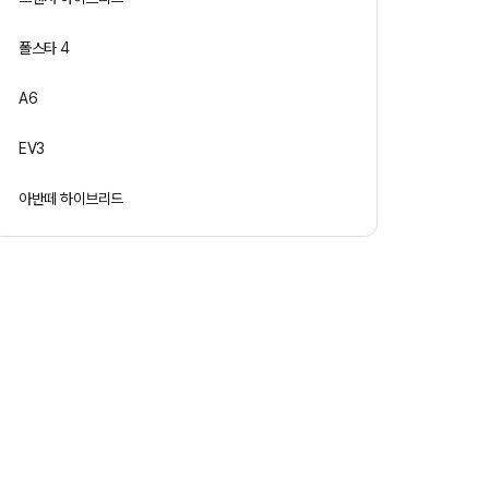
폴스타 4
A6
EV3
아반떼 하이브리드