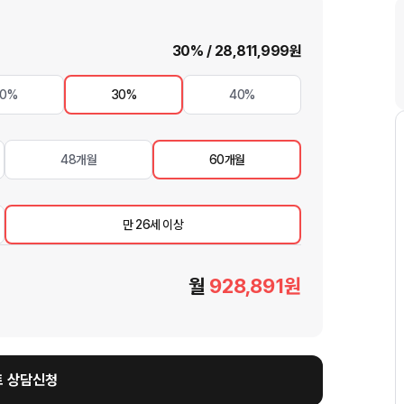
30
% /
28,811,999
원
20%
30%
40%
48개월
60개월
만 26세 이상
월
928,891
원
 상담신청