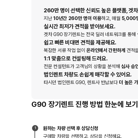
260만 명이 선택한 신뢰도 높은 플랫폼, 겟차
지난
10년간 260만 명이 이용
하고, 매월
5,000
실시간 최저가 견적을 받아보세요.
겟차
G90
장기렌트
는 전국 딜러 네트워크를 통해
쉽고 빠른 비대면 견적을 제공해요.
복잡한 서류 작업 없이
온라인에서 간편하게
견적을
1:1 맞춤으로 컨설팅해 드려요.
전문 컨설턴트가 고객님의 상황을 분석해
심사 승
법인렌트 차량도 손쉽게 매각할 수 있어요.
타시던 법인
렌트
G90
, 렌트사 반납보다
더 높은 
G90 장기렌트 진행 방법 한눈에 보
원하는 차량 선택 후 상담신청
1
구매할 차량을 선택하고, 상담을 신청해요.