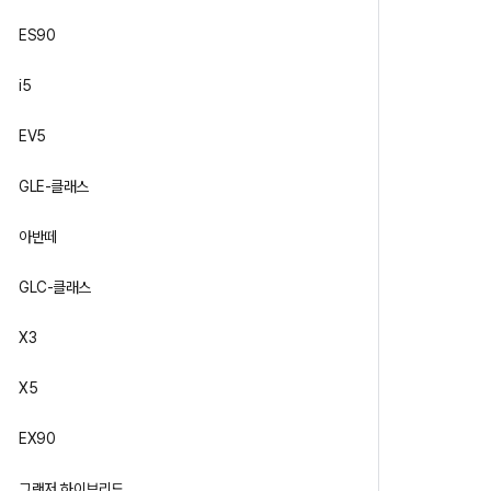
ES90
i5
EV5
GLE-클래스
아반떼
GLC-클래스
X3
X5
EX90
그랜저 하이브리드