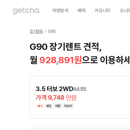
차량탐색
혜택
커뮤니티
오너
장기렌트
G90
G90 장기렌트 견적,
월
928,891
원
으로 이용하세
3.5 터보 2WD
등급 변경
가격 9,748
만원
4
세단
대형
럭셔리