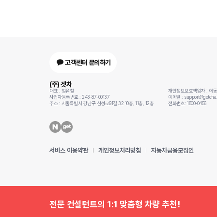
고객센터 문의하기
(주) 겟차
대표 : 정유철
개인정보보호책임자 : 이
사업자등록번호 : 243-87-00137
이메일 : support@getcha.
주소 : 서울특별시 강남구 삼성로91길 32 10층, 11층, 12층
전화번호: 1800-0456
서비스 이용약관
개인정보처리방침
자동차금융모집인
전문 컨설턴트의 1:1 맞춤형 차량 추천!