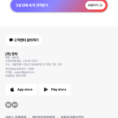
3분 만에 새 차 견적받기
바로가기
고객센터 문의하기
(주) 겟차
대표 : 정유철
사업자등록번호 : 243-87-00137
주소 : 서울특별시 강남구 삼성로91길 32 10층, 11층, 12층
개인정보보호책임자 : 이동용
이메일 : support@getcha.kr
전화번호: 1800-0456
App store
Play store
서비스 이용약관
개인정보처리방침
자동차금융모집인