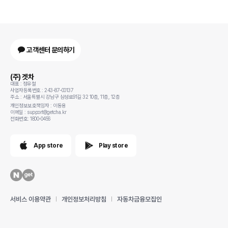
고객센터 문의하기
(주) 겟차
대표 : 정유철
사업자등록번호 : 243-87-00137
주소 : 서울특별시 강남구 삼성로91길 32 10층, 11층, 12층
개인정보보호책임자 : 이동용
이메일 : support@getcha.kr
전화번호: 1800-0456
App store
Play store
서비스 이용약관
개인정보처리방침
자동차금융모집인