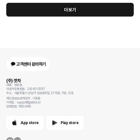
확인해야 할 숨은 비용 항목과 주의사항을 상세히 안내합니다. 같은 차량
을 장기렌트로 계약해도 업체별로 월렌트료가 수십만 원씩 차이 나는 이
더 보기
유가 뭘까요? 표면적인 월 납입금만 보고 계약했다가 숨은 비용까지 부담
하게 되는 경우가 많습니다. 장기렌트는 단순히 월렌트료만 비교할 것이
아니라, 보험·정비·
고객센터 문의하기
(주) 겟차
대표 : 정유철
사업자등록번호 : 243-87-00137
주소 : 서울특별시 강남구 삼성로91길 32 10층, 11층, 12층
개인정보보호책임자 : 이동용
이메일 : support@getcha.kr
전화번호: 1800-0456
App store
Play store