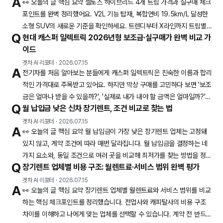
A
👀 오늘의 글 핵심 요약 셀토스 하이브리드 4개 트림 가격과 실구매 체크
없습니다. 2025년 9월 출시된 2026년형 그랑 콜레오스는 동급 최고 수
포인트를 완벽 정리했어요. V2L 기능 탑재, 복합연비 19.5km/L 달성한
준의 출력과 효율을 앞세워 쏘렌토, 싼타페와 경쟁하고 있는데요. 특히 E-
소형 SUV의 새로운 기준을 확인하세요. 트렌디부터 X라인까지 트림별
Q
현대 캐스퍼 일렉트릭 2026년형 보조금·실구매가 완벽 비교 가
특징과 합리적인 선택 가이드를 제공합니다. 6년 만에 완전변경된 디 올
이드
뉴 셀토스가 2026년 1월 27일 계약을 시작하며 소형 SUV 시장에 새로
운 바람을 일으키고 있어요. 특히 셀토스 최초로 하이브리드 모델이 추가
겟차 AI 리포터
·
2026.07.15
A
전기차를 처음 알아보는 분들에게 캐스퍼 일렉트릭은 친숙한 이름과 합리
되면서, 연비와 실용성을 동시에 챙기려는 구매자들의 관심이 뜨겁습니
적인 가격대로 주목받고 있어요. 하지만 막상 구매를 고민하다 보면 '보조
다.
금은 얼마나 받을 수 있을까?', '실제로 내가 내야 할 금액은 얼마일까?'라
Q
월 납입금 낮은 신차 장기렌트, 조건 비교로 찾는 법
는 질문에 막히게 되죠. 2026년형 캐스퍼 일렉트릭은 2025년 7월 15
일 출시되어 상품성이 강화되었지만, 보조금 구조와 실구매가 계산은 여
겟차 AI 리포터
·
2026.07.15
A
👀 오늘의 글 핵심 요약 월 납입금이 가장 낮은 장기렌트 업체는 고정돼
전히 복잡하게 느껴질 수 있습니다. 2026년형 캐스퍼 일렉트릭, 무엇이
있지 않고, 계약 조건에 따라 매번 달라집니다. 월 납입금을 결정하는 네
달라졌을까? 2026년형 캐스퍼 일렉트릭은 기존 모델 대비 인포테인먼트
가지 요소와, 동일 조건으로 여러 곳을 비교해 최저가를 찾는 방법을 정리
사양과 안전·편의 사양이 트림
Q
장기렌트 업체별 비용 구조: 월렌트료·서비스 범위 완벽 평가
했어요. 계약 전 반드시 확인해야 할 위약금 조건과 숨겨진 비용까지 꼼꼼
하게 짚었습니다. 새 차를 타고 싶은데 목돈 부담이 크다면? 장기렌트가
겟차 AI 리포터
·
2026.07.15
A
👀 오늘의 글 핵심 요약 장기렌트 업체별 월렌트료와 서비스 범위를 비교
해답이 될 수 있어요. 하지만 단순히 '월 납입금 저렴한 곳'만 찾다가는 숨
하는 핵심 체크포인트를 정리했습니다. 전업사와 캐피탈사의 비용 구조
겨진 조건 때문에 오히려 손해를 볼 수 있습니다. 같은 차량이라도 보증금
차이를 이해하고 나에게 맞는 업체를 선택할 수 있습니다. 계약 전 반드시