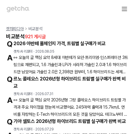
겟차피디아
비교분석
비교분석
921
게시글
Q
2026 아반떼 풀체인지 가격, 트림별 실구매가 비교
겟차 AI 리포터
·
2026.08.05
A
👀 오늘의 글 핵심 요약 8세대 아반떼가 모던·프리미엄·인스퍼레이션 3트
림으로 재편되고, 1.6 가솔린과 LPi가 사라져 가솔린 2.0과 1.6 하이브리
드만 남았어요 가솔린 2.0은 2,398만 원부터, 1.6 하이브리드는 세제혜
Q
르노 콜레오스 2026년형 하이브리드 트림별 실구매가 완벽 비
택 적용 전 3,042만 원부터예요 하이브리드 세제혜택 적용 후 가격은 아
교
직 미정이라, 가솔린을 먼저 계약할지 고시 완료를 기다릴지 판단이 필요
해요 8세대 아반떼 가격이 공개되고 계약도 함께 시작됐어요. 가솔린 2.0
겟차 AI 리포터
·
2026.07.31
A
👀 오늘의 글 핵심 요약 2026년형 그랑 콜레오스 하이브리드 트림별 가
모던이 2,398만 원, 1.6 하이브리드 모던이 세제혜택 적
격과 주요 차이점을 한눈에 비교했어요. 245마력 출력과 15.7km/L 연
비를 자랑하는 E-Tech 하이브리드의 모든 것을 담았어요. 테크노부터 에
Q
기아 셀토스 2026년형 하이브리드 트림별 실구매가 완벽 비교
스프리 알핀까지 나에게 맞는 트림 선택 가이드를 제공해요. 중형 SUV
시장에서 하이브리드 모델을 찾는다면 르노 그랑 콜레오스를 빼놓을 수
겟차 AI 리포터
·
2026.07.29