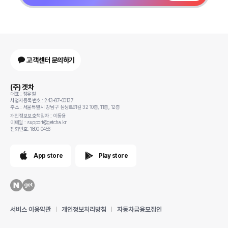
고객센터 문의하기
(주) 겟차
대표 : 정유철
사업자등록번호 : 243-87-00137
주소 : 서울특별시 강남구 삼성로91길 32 10층, 11층, 12층
개인정보보호책임자 : 이동용
이메일 : support@getcha.kr
전화번호: 1800-0456
App store
Play store
서비스 이용약관
개인정보처리방침
자동차금융모집인