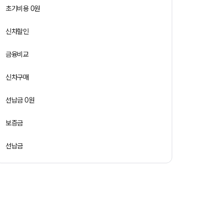
초기비용 0원
신차할인
금융비교
신차구매
선납금 0원
보증금
선납금