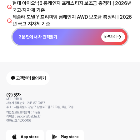
현대 아이오닉6 롱레인지 프레스티지 보조금 총정리 | 2026년
국고·지자체 기준
테슬라 모델 Y 프리미엄 롱레인지 AWD 보조금 총정리 | 2026
년 국고·지자체 기준
3분 만에 새 차 견적받기
바로가기
고객센터 문의하기
(주) 겟차
대표 : 정유철
사업자등록번호 : 243-87-00137
주소 : 서울특별시 강남구 삼성로91길 32 10층, 11층, 12층
개인정보보호책임자 : 이동용
이메일 : support@getcha.kr
전화번호: 1800-0456
App store
Play store