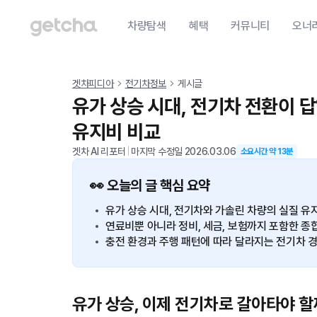
차량탐색
혜택
커뮤니티
오너
겟차피디아
전기차정보
게시글
유가 상승 시대, 전기차 전환이 답
유지비 비교
겟차 AI 리포터
|
마지막 수정일
2026.03.06
소요시간 약
13
분
👀 오늘의 글 핵심 요약
유가 상승 시대, 전기차와 가솔린 차량의 실질 유
연료비뿐 아니라 정비, 세금, 보험까지 포함한 종
충전 환경과 주행 패턴에 따라 달라지는 전기차 
유가 상승, 이제 전기차로 갈아타야 할