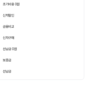
초기비용 0원
신차할인
금융비교
신차구매
선납금 0원
보증금
선납금