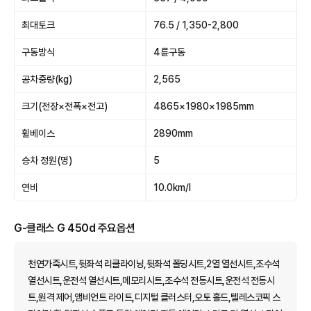
최대토크
76.5 / 1,350-2,800
구동방식
4륜구동
공차중량(kg)
2,565
크기(전장×전폭×전고)
4865×1980×1985mm
휠베이스
2890mm
승차 정원(명)
5
연비
10.0km/l
G-클래스 G 450d 주요옵션
천연가죽시트,뒷좌석 리클라이닝,뒷좌석 폴딩시트,2열 열선시트,조수석
열선시트,운전석 열선시트,메모리시트,조수석 전동시트,운전석 전동시
트,원격 제어,앰비언트 라이트,디지털 클러스터,오토 홀드,텔레스코픽 스