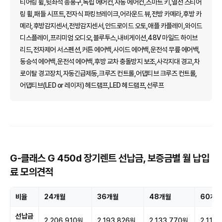
티어링 휠,뒷좌석 송풍구,독립 에어컨,자동 에어컨,스마트 키,열선 스티어
링 휠,패들 시프트,전자식 파킹브레이크,어라운드 뷰,전방 카메라,후방 카
메라,후방감지센서,전방감지센서,안드로이드 오토,애플 카플레이,와이드
디스플레이,프리미엄 오디오,블루투스,내비게이션,48V 마일드 하이브
리드,전자제어 서스펜션,커튼 에어백,사이드 에어백,운전석 무릎 에어백,
동승석 에어백,운전석 에어백,후방 교차 충돌방지 보조,사각지대 경고,차
로이탈 경고장치,자동긴급제동,크루즈 컨트롤,어댑티브 크루즈 컨트롤,
어댑티브(LED or 레이저) 헤드램프,LED 헤드램프,선루프
G-클래스 G 450d 장기렌트 선납금, 보증금별 월 납입
료 모의견적
비율
24개월
36개월
48개월
60개월
선납금
2,206,910원
2,193,826원
2,133,770원
2,111,