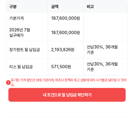
구분
금액
비고
기본가격
187,600,000원
2026년 7월
187,600,000원
실구매가
선납30%, 36개월
장기렌트 월 납입금
2,193,826원
기준
선납30%, 36개월
리스 월 납입금
571,500원
기준
표기된 가격·할인은 현재 기준이며, 제조사 정책과 재고 상황에 따라 시기별로 달라질 수 있어
요.
내 조건으로 월 납입금 확인하기