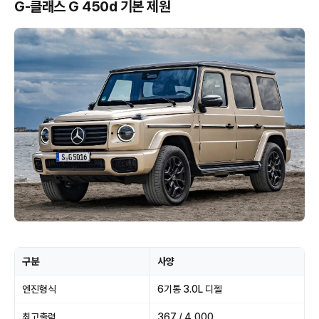
G-클래스 G 450d 기본 제원
구분
사양
엔진형식
6기통 3.0L 디젤
최고출력
367 / 4,000