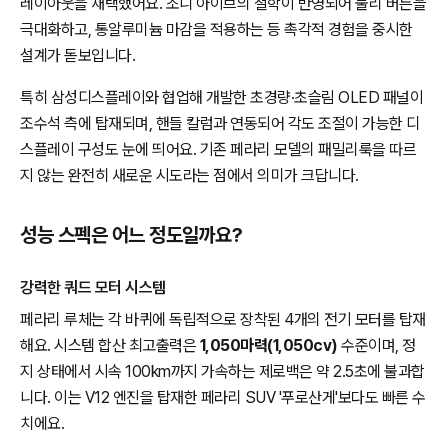
레이아웃을 채택했어요. 조니 아이브의 철학이 반영되어 물리 버튼을
극대화하고, 통알루미늄 마감을 적용하는 등 촉각적 경험을 중시한
설계가 돋보입니다.
특히 삼성디스플레이와 협업해 개발한 초경량·초슬림 OLED 패널이
조수석 측에 탑재되며, 핸들 칼럼과 연동되어 각도 조절이 가능한 디
스플레이 구성도 눈에 띄어요. 기존 페라리 모델의 패밀리룩을 따르
지 않는 완전히 새로운 시도라는 점에서 의미가 크답니다.
성능 스펙은 어느 정도일까요?
강력한 쿼드 모터 시스템
페라리 루체는 각 바퀴에 독립적으로 장착된 4개의 전기 모터를 탑재
해요. 시스템 합산 최고출력은
1,050마력(1,050cv)
수준이며, 정
지 상태에서 시속 100km까지 가속하는 제로백은 약 2.5초에 불과합
니다. 이는 V12 엔진을 탑재한 페라리 SUV '푸로산게'보다도 빠른 수
치에요.