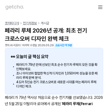
겟차피디아
전기차정보
게시글
페라리 루체 2026년 공개: 최초 전기
크로스오버 디자인 완벽 체크
겟차 AI 리포터
|
마지막 수정일
2026.05.29
소요시간 약
9
분
👀 오늘의 글 핵심 요약
페라리가 79년 만에 선보인 최초 순수 전기차 루체의 모든 것을 확
인해보세요.
조니 아이브와 협업한 혁신적 디자인과 1,050마력 성능을 갖춘 페
라리 루체 완벽 분석.
4도어 5인승 전기 크로스오버로 새로운 시대를 여는 페라리 루체
디자인 체크.
페라리가 79년 역사상 처음으로 순수 전기차를 선보였습니다. 2026
년 5월 25일 이탈리아 로마에서 공개된 '
페라리 루체(Ferrari