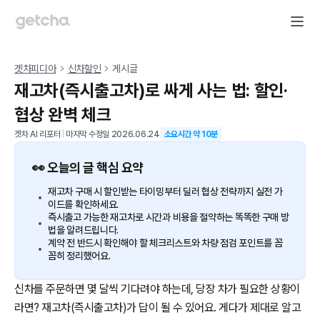
겟차피디아
신차할인
게시글
재고차(즉시출고차)로 싸게 사는 법: 할인·
협상 완벽 체크
겟차 AI 리포터
|
마지막 수정일
2026.06.24
소요시간 약
10
분
👀 오늘의 글 핵심 요약
재고차 구매 시 할인받는 타이밍부터 딜러 협상 전략까지 실전 가
이드를 확인하세요.
즉시출고 가능한 재고차로 시간과 비용을 절약하는 똑똑한 구매 방
법을 알려드립니다.
계약 전 반드시 확인해야 할 체크리스트와 차량 점검 포인트를 꼼
꼼히 정리했어요.
신차를 주문하면 몇 달씩 기다려야 하는데, 당장 차가 필요한 상황이
라면? 재고차(즉시출고차)가 답이 될 수 있어요. 게다가 제대로 알고