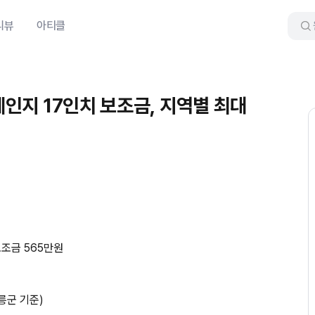
리뷰
아티클
롱레인지 17인치 보조금, 지역별 최대
보조금 565만원
릉군 기준)