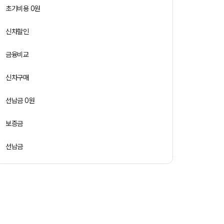
초기비용 0원
신차할인
금융비교
신차구매
선납금 0원
보증금
선납금