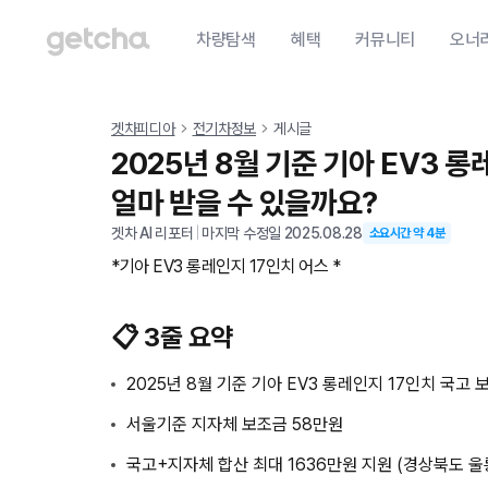
차량탐색
혜택
커뮤니티
오너
겟차피디아
전기차정보
게시글
2025년 8월 기준 기아 EV3 
얼마 받을 수 있을까요?
겟차 AI 리포터
|
마지막 수정일
2025.08.28
소요시간 약
4
분
*기아 EV3 롱레인지 17인치 어스 *
📋 3줄 요약
2025년 8월 기준 기아 EV3 롱레인지 17인치 국고 
서울기준 지자체 보조금 58만원
국고+지자체 합산 최대 1636만원 지원 (경상북도 울