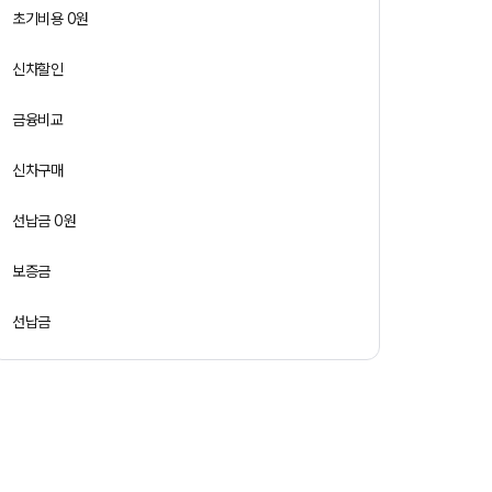
초기비용 0원
신차할인
금융비교
신차구매
선납금 0원
보증금
선납금