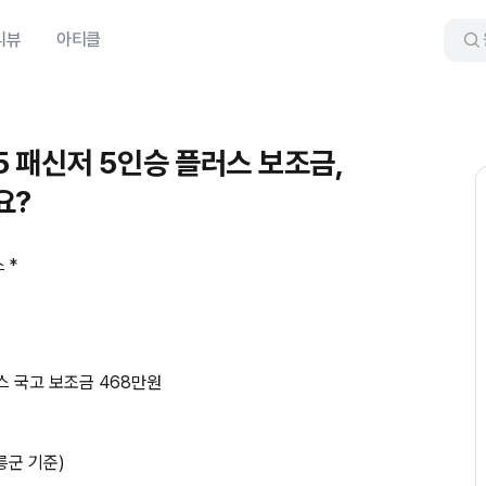
리뷰
아티클
V5 패신저 5인승 플러스 보조금,
요?
 *
러스 국고 보조금 468만원
릉군 기준)