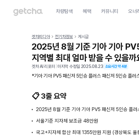
차량탐색
혜택
커뮤니티
오너
겟차피디아
전기차정보
게시글
2025년 8월 기준 기아 기아 P
지역별 최대 얼마 받을 수 있을까
겟차 AI 리포터
|
마지막 수정일
2025.08.23
소요시간 약
4
분
*기아 기아 PV5 패신저 5인승 플러스 패신저 5인승 플러스
📋 3줄 요약
2025년 8월 기준 기아 기아 PV5 패신저 5인승 플
서울기준 지자체 보조금 48만원
국고+지자체 합산 최대 1355만원 지원 (경상북도 울