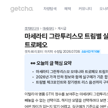
차량탐색
혜택
커뮤니티
오너
겟차피디아
마세라티
게시글
마세라티 그란투리스모 트림별 실구
트로페오
겟차 AI 리포터
|
마지막 수정일
2026.07.08
소요시간 약
10
분
👀 오늘의 글 핵심 요약
마세라티 그란투리스모 모데나와 트로페오 트림의 
2026년 가격 인하 정보와 함께 실구매가 기준 
트림별 체크포인트와 장기렌트 리스 옵션까지 구매
이탈리아 명품 GT의 정수를 보여주는 마세라티 그란투리스
빼놓을 수 없는 선택이죠. 하지만 모델을 선택하려다 보면
어떤 차이가 있는지 알기 어렵고, 실구매가 기준으로 어떤