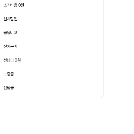
초기비용 0원
신차할인
금융비교
신차구매
선납금 0원
보증금
선납금