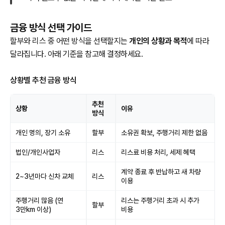
금융 방식 선택 가이드
할부와 리스 중 어떤 방식을 선택할지는
개인의 상황과 목적
에 따라
달라집니다. 아래 기준을 참고해 결정하세요.
상황별 추천 금융 방식
추천
상황
이유
방식
개인 명의, 장기 소유
할부
소유권 확보, 주행거리 제한 없음
법인/개인사업자
리스
리스료 비용 처리, 세제 혜택
계약 종료 후 반납하고 새 차량
2~3년마다 신차 교체
리스
이용
주행거리 많음 (연
리스는 주행거리 초과 시 추가
할부
3만km 이상)
비용