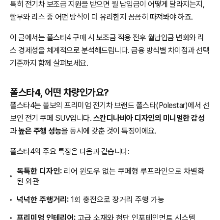
특히 전기차 보조금 지원을 받으면 월 납입금이 어떻게 달라지는지,
할부와 리스 중 어떤 방식이 더 유리한지 꼼꼼히 따져봐야 하죠.
이 글에서는 폴스타4 구매 시 보조금 적용 전후 월납입금 변화와 리
스 경제성을 체계적으로 분석해드립니다. 금융 방식별 차이점과 선택
기준까지 함께 살펴보세요.
폴스타4, 어떤 차량인가요?
폴스타4는 볼보의 프리미엄 전기차 브랜드 폴스타(Polestar)에서 선
보인 전기 쿠페 SUV입니다.
스칸디나비아 디자인의 미니멀한 감성
과
높은 주행 성능
을 동시에 갖춘 것이 특징이에요.
폴스타4의 주요 특징은 다음과 같습니다:
독특한 디자인:
리어 윈도우 없는 쿠페형 루프라인으로 차별화
된 외관
넉넉한 주행거리:
1회 충전으로 장거리 주행 가능
프리미엄 인테리어:
고급 소재와 첨단 인포테인먼트 시스템