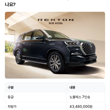
나요?
구분
내용
등급
노블레스 7인승
차량가
43,480,000원