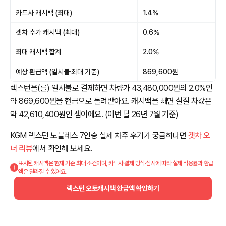
카드사 캐시백 (최대)
1.4%
겟차 추가 캐시백 (최대)
0.6%
최대 캐시백 합계
2.0%
예상 환급액 (일시불·최대 기준)
869,600원
렉스턴을(를) 일시불로 결제하면 차량가 43,480,000원의 2.0%인
약 869,600원을 현금으로 돌려받아요. 캐시백을 빼면 실질 차값은
약 42,610,400원인 셈이에요. (이번 달 26년 7월 기준)
KGM 렉스턴 노블레스 7인승 실제 차주 후기가 궁금하다면
겟차 오
너 리뷰
에서 확인해 보세요.
표시된 캐시백은 현재 기준 최대 조건이며, 카드사·결제 방식·심사에 따라 실제 적용률과 환급
액은 달라질 수 있어요.
렉스턴 오토캐시백 환급액 확인하기