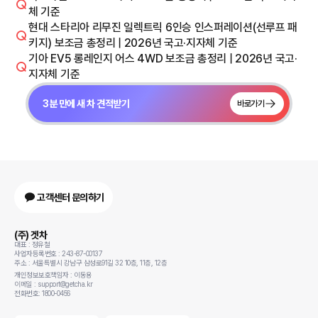
체 기준
현대 스타리아 리무진 일렉트릭 6인승 인스퍼레이션(선루프 패
키지) 보조금 총정리 | 2026년 국고·지자체 기준
기아 EV5 롱레인지 어스 4WD 보조금 총정리 | 2026년 국고·
지자체 기준
3분 만에 새 차 견적받기
바로가기
고객센터 문의하기
(주) 겟차
대표 : 정유철
사업자등록번호 : 243-87-00137
주소 : 서울특별시 강남구 삼성로91길 32 10층, 11층, 12층
개인정보보호책임자 : 이동용
이메일 : support@getcha.kr
전화번호: 1800-0456