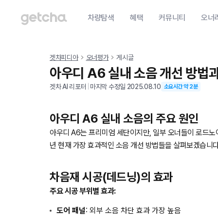
차량탐색
혜택
커뮤니티
오너
겟차피디아
오너평가
게시글
아우디 A6 실내 소음 개선 방법
겟차 AI 리포터
|
마지막 수정일
2025.08.10
소요시간 약
2
분
아우디 A6 실내 소음의 주요 원인
아우디 A6는 프리미엄 세단이지만, 일부 오너들이 로드노이
년 현재 가장 효과적인 소음 개선 방법들을 살펴보겠습니다
차음재 시공(데드닝)의 효과
주요 시공 부위별 효과:
도어 패널
: 외부 소음 차단 효과 가장 높음