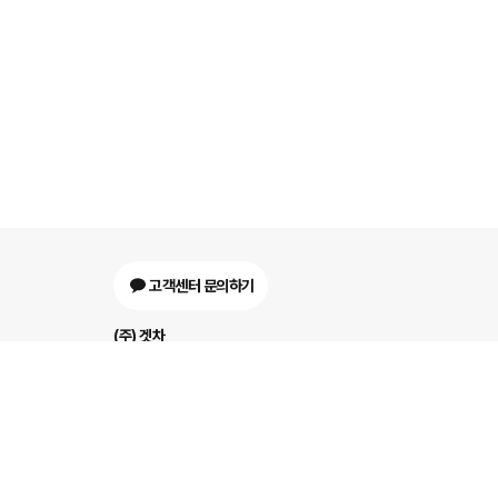
고객센터 문의하기
(주) 겟차
대표 : 정유철
개인정보보호책임자 : 이
사업자등록번호 : 243-87-00137
이메일 : support@getcha.
주소 : 서울특별시 강남구 삼성로91길 32 10층, 11층, 12층
전화번호: 1800-0456
서비스 이용약관
개인정보처리방침
자동차금융모집인