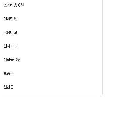
초기비용 0원
신차할인
금융비교
신차구매
선납금 0원
보증금
선납금