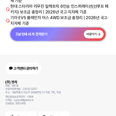
체 기준
현대 스타리아 리무진 일렉트릭 6인승 인스퍼레이션(선루프 패
키지) 보조금 총정리 | 2026년 국고·지자체 기준
기아 EV5 롱레인지 어스 4WD 보조금 총정리 | 2026년 국고·
지자체 기준
3분 만에 새 차 견적받기
바로가기
고객센터 문의하기
(주) 겟차
대표 : 정유철
사업자등록번호 : 243-87-00137
주소 : 서울특별시 강남구 삼성로91길 32 10층, 11층, 12층
개인정보보호책임자 : 이동용
이메일 : support@getcha.kr
전화번호: 1800-0456