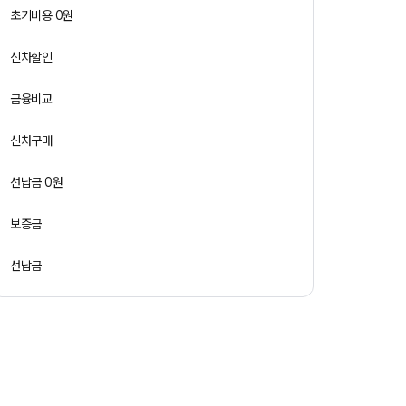
초기비용 0원
신차할인
금융비교
신차구매
선납금 0원
보증금
선납금