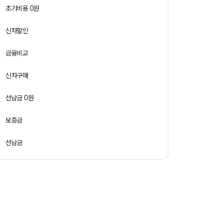
초기비용 0원
신차할인
금융비교
신차구매
선납금 0원
보증금
선납금